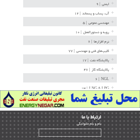
ایمنی
| ۹
آب، پساب و پسماند
| ۱۲
مهندسی عمومی
| ۵
رویه و دستورالعمل
| ۱۰
نرم افزارها
| ۶
کلیپ‌های فنی و مهندسی
| ۷۷
پالایشگاه نفت
| ۱۷
پالایشگاه گاز
| ۴۶
| ۶
NGL
| ۱۳
LNG & LPG
خط لوله
| ۳۶
مخازن ذخیره
| ۱۵
ارﺗﺒﺎط ﺑﺎ ما
پتروشیمی
| ۱۴
ﻧﺎم و ﻧﺎم ﺧﺎﻧﻮادﮔﻰ
بازرسی و QC
| ۱۵
| ۳۹
HSE