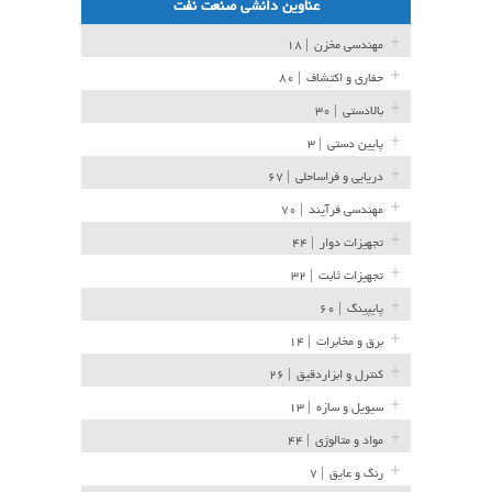
عناوین دانشی صنعت نفت
مهندسی مخزن
| ۱۸
حفاری و اکتشاف
| ۸۰
بالادستی
| ۳۰
پایین دستی
| ۳
دریایی و فراساحلی
| ۶۷
مهندسی فرآیند
| ۷۰
تجهیزات دوار
| ۴۴
تجهیزات ثابت
| ۳۲
پایپینگ
| ۶۰
برق و مخابرات
| ۱۴
کنترل و ابزاردقیق
| ۲۶
سیویل و سازه
| ۱۳
مواد و متالوژی
| ۴۴
رنگ و عایق
| ۷