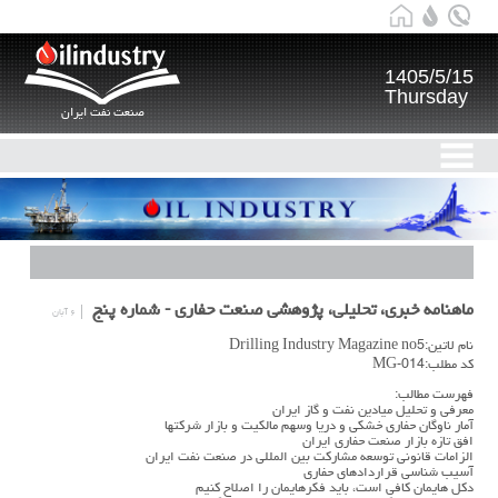
1405/5/15
Thursday
صنعت نفت ایران
ماهنامه خبری، تحلیلی، پژوهشی صنعت حفاری - شماره پنج
۶ آبان
نام لاتین:Drilling Industry Magazine no5
کد مطلب:MG-014
فهرست مطالب:
معرفی و تحلیل میادین نفت و گاز ایران
آمار ناوگان حفاری خشکی و دریا وسهم مالکیت و بازار شرکتها
افق تازه بازار صنعت حفاری ایران
الزامات قانونی توسعه مشارکت بین المللی در صنعت نفت ایران
آسیب شناسی قراردادهای حفاری
دکل هایمان کافی است، باید فکرهایمان را اصلاح کنیم