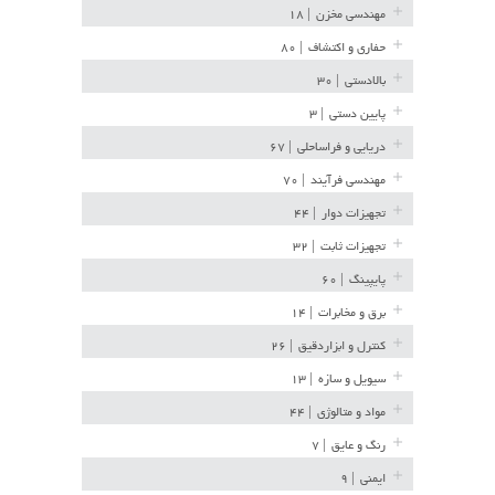
مهندسی مخزن
| ۱۸
حفاری و اکتشاف
| ۸۰
بالادستی
| ۳۰
پایین دستی
| ۳
دریایی و فراساحلی
| ۶۷
مهندسی فرآیند
| ۷۰
تجهیزات دوار
| ۴۴
تجهیزات ثابت
| ۳۲
پایپینگ
| ۶۰
برق و مخابرات
| ۱۴
کنترل و ابزاردقیق
| ۲۶
سیویل و سازه
| ۱۳
مواد و متالوژی
| ۴۴
رنگ و عایق
| ۷
ایمنی
| ۹