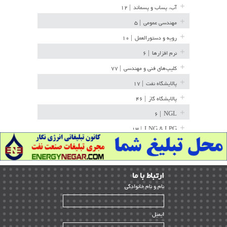
آب، پساب و پسماند
| ۱۲
مهندسی عمومی
| ۵
رویه و دستورالعمل
| ۱۰
نرم افزارها
| ۶
کلیپ‌های فنی و مهندسی
| ۷۷
پالایشگاه نفت
| ۱۷
پالایشگاه گاز
| ۴۶
| ۶
NGL
| ۱۳
LNG & LPG
خط لوله
| ۳۶
مخازن ذخیره
| ۱۵
ارﺗﺒﺎط ﺑﺎ ما
پتروشیمی
| ۱۴
ﻧﺎم و ﻧﺎم ﺧﺎﻧﻮادﮔﻰ
بازرسی و QC
| ۱۵
| ۳۹
HSE
ایمیل
ساخت و نصب
| ۱۲