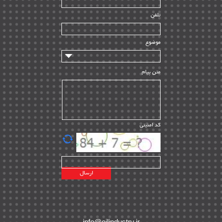
راه اندازی
| ۹
تلفن
سازندگان و تامین کنندگان
| ۱۰
تامین مالی و سرمایه گذاری
| ۳۲
موضوع
ماشین آلات
| ۱۲
مدیریت پروژه
| ۹۱
متن پیام
مدیریت دانش
| ۹
مدیریت سازمانی و عمومی
| ۲
تأمین کالا
| ۱۳
کد امنیتی
| ۲۰
EPC
پیمانکاران بین المللی
| ۸
اطلاعات انرژی کشورها
| ۱۴
پروژه های خارجی
| ۱۵
نقشه های نفت و گاز خارجی
| ۱۰
شرکت های نفتی
| ۱۴
پلانت های فعال
| ۴۰
info@oilindustry.ir