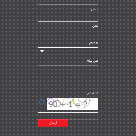
| ۳۹
HSE
ایمیل
ساخت و نصب
| ۱۲
راه اندازی
| ۹
تلفن
سازندگان و تامین کنندگان
| ۱۰
تامین مالی و سرمایه گذاری
| ۳۲
موضوع
ماشین آلات
| ۱۲
مدیریت پروژه
| ۹۱
متن پیام
مدیریت دانش
| ۹
مدیریت سازمانی و عمومی
| ۲
تأمین کالا
| ۱۳
کد امنیتی
| ۲۰
EPC
پیمانکاران بین المللی
| ۸
اطلاعات انرژی کشورها
| ۱۴
پروژه های خارجی
| ۱۵
نقشه های نفت و گاز خارجی
| ۱۰