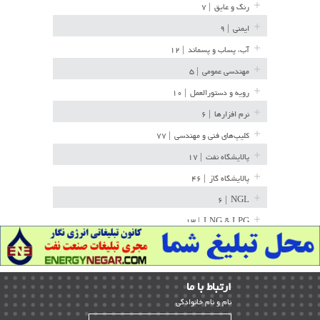
رنگ و عایق
| ۷
ایمنی
| ۹
آب، پساب و پسماند
| ۱۲
مهندسی عمومی
| ۵
رویه و دستورالعمل
| ۱۰
نرم افزارها
| ۶
کلیپ‌های فنی و مهندسی
| ۷۷
پالایشگاه نفت
| ۱۷
پالایشگاه گاز
| ۴۶
| ۶
NGL
| ۱۳
LNG & LPG
خط لوله
| ۳۶
مخازن ذخیره
| ۱۵
ارﺗﺒﺎط ﺑﺎ ما
پتروشیمی
| ۱۴
ﻧﺎم و ﻧﺎم ﺧﺎﻧﻮادﮔﻰ
بازرسی و QC
| ۱۵