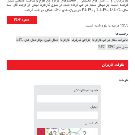
کارفرمایان و .... مدل های مختلفی از ساختارهای قراردادی طرح و ساخت صنعتی شکل
گرفته است. بر مبنای سطح طراحی ارائه شده از سوی کارفرما پیش از ارجاع کار، سه
مدل T.EPC, D.EPC و P.EPC در پروژه های EPC شکل خواهند گرفت.
دانلود PDF
1353 مرتبه دانلود شده است.
برچسب‌ها
تاثیرات سطح طراحی کارفرما
طراحی کارفرما
کارفرما
شکل گیری انواع مدل های EPC
مدل های EPC
EPC
نظرات کاربران
نظر شما
نام و نام خانوادگی
ایمیل
کد امنیتی