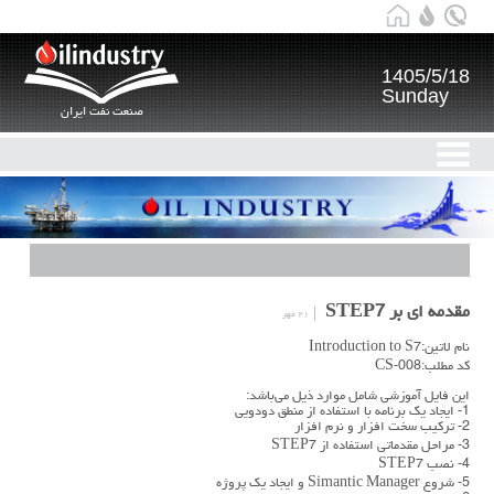
1405/5/18
Sunday
صنعت نفت ایران
مقدمه ای بر STEP7
۲۱ مهر
نام لاتین:Introduction to S7
کد مطلب:CS-008
این فایل آموزشی شامل موارد ذیل می‌باشد:
1- ایجاد یک برنامه با استفاده از منطق دودویی
2- ترکیب سخت افزار و نرم افزار
3- مراحل مقدماتی استفاده از STEP7
4- نصب STEP7
5- شروع Simantic Manager و ایجاد یک پروژه