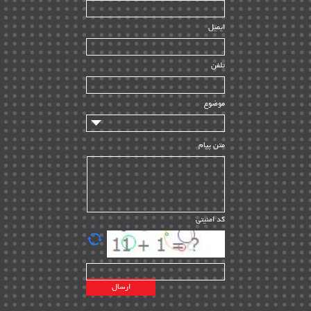
| ۳۹
HSE
ایمیل
ساخت و نصب
| ۱۲
راه اندازی
| ۹
تلفن
سازندگان و تامین کنندگان
| ۱۰
تامین مالی و سرمایه گذاری
| ۳۲
موضوع
ماشین آلات
| ۱۲
مدیریت پروژه
| ۹۱
متن پیام
مدیریت دانش
| ۹
مدیریت سازمانی و عمومی
| ۲
تأمین کالا
| ۱۳
کد امنیتی
| ۲۰
EPC
پیمانکاران بین المللی
| ۸
اطلاعات انرژی کشورها
| ۱۴
پروژه های خارجی
| ۱۵
نقشه های نفت و گاز خارجی
| ۱۰