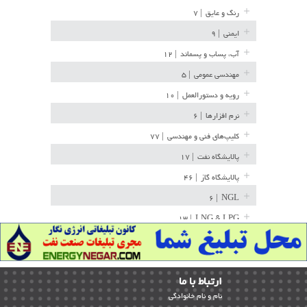
رنگ و عایق
| ۷
ایمنی
| ۹
آب، پساب و پسماند
| ۱۲
مهندسی عمومی
| ۵
رویه و دستورالعمل
| ۱۰
نرم افزارها
| ۶
کلیپ‌های فنی و مهندسی
| ۷۷
پالایشگاه نفت
| ۱۷
پالایشگاه گاز
| ۴۶
| ۶
NGL
| ۱۳
LNG & LPG
خط لوله
| ۳۶
مخازن ذخیره
| ۱۵
ارﺗﺒﺎط ﺑﺎ ما
پتروشیمی
| ۱۴
ﻧﺎم و ﻧﺎم ﺧﺎﻧﻮادﮔﻰ
بازرسی و QC
| ۱۵