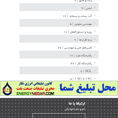
رنگ و عایق
| ۷
ایمنی
| ۹
آب، پساب و پسماند
| ۱۲
مهندسی عمومی
| ۵
رویه و دستورالعمل
| ۱۰
نرم افزارها
| ۶
کلیپ‌های فنی و مهندسی
| ۷۷
پالایشگاه نفت
| ۱۷
پالایشگاه گاز
| ۴۶
| ۶
NGL
| ۱۳
LNG & LPG
خط لوله
| ۳۶
مخازن ذخیره
| ۱۵
ارﺗﺒﺎط ﺑﺎ ما
پتروشیمی
| ۱۴
ﻧﺎم و ﻧﺎم ﺧﺎﻧﻮادﮔﻰ
بازرسی و QC
| ۱۵