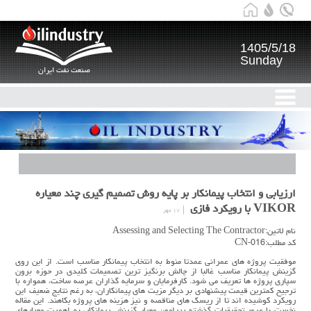
1405/5/18
Sunday
صنعت نفت ایران
ارزیابی و انتخاب پیمانکار بر پایه روش تصمیم گیری چند معیاره
VIKOR با رویکرد فازی
۱۷ مهر
نام لاتین:Assessing and Selecting The Contractor
کد مطلب:CN-016
موفقیت پروژه های عمرانی عمدتا منوط به انتخاب پیمانکار مناسب است. از این روی
گزینش پیمانکار مناسب غالبا از چالش برنگیز ترین تصمیمات کلیدی در حوزه برون
سپاری پروژه ها تعریف می شود. کارفرمایان و سرمایه گذاران عرصه ساخت، همواره با
ترجیح کمترین قیمت پیشنهادی بر دیگر مزیت های پیمانکاران، به رغم نتایج ضعیف این
رویکرد کوشیده اند تا از ریسک های مناقصه و نیز هزینه های پروژه بکاهند. این مقاله
نخست با مرور تحقیقیات گذشته پیرامون معیار گزینش پیمانکار، به اهمیت معیارهای