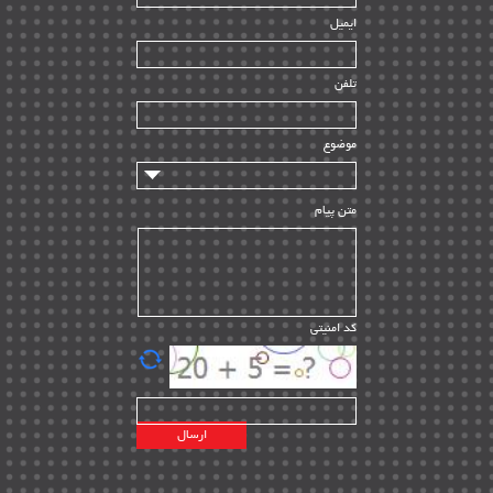
| ۳۹
HSE
ایمیل
ساخت و نصب
| ۱۲
راه اندازی
| ۹
تلفن
سازندگان و تامین کنندگان
| ۱۰
تامین مالی و سرمایه گذاری
| ۳۲
موضوع
ماشین آلات
| ۱۲
مدیریت پروژه
| ۹۱
متن پیام
مدیریت دانش
| ۹
مدیریت سازمانی و عمومی
| ۲
تأمین کالا
| ۱۳
کد امنیتی
| ۲۰
EPC
پیمانکاران بین المللی
| ۸
اطلاعات انرژی کشورها
| ۱۴
پروژه های خارجی
| ۱۵
نقشه های نفت و گاز خارجی
| ۱۰