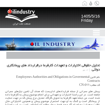
1405/5/16
Friday
صنعت نفت ایران
تحلیل حقوقی اختیارات و تعهدات کارفرما درقرارداد های پیمانکاری
دولتی
۱۳ مهر
نام لاتین:Employesrs Authorities and Obligations in Govermental
Contracts
کد مطلب:CN-011
پیمان های عمرانی از جمله قراردادهای اداریست که هدف آن تامین نیازهای عمرانی
جامعه است. در این راستا اختیارات و تعهداتی برای انجام موضوع پیمان به کارفرما داده
شده است. من جمله تعهد کارفرما به تحویل کارگاه، تعدیل نرخ پیمان که در جهت حمایت
از پیمانکار است و کمک به او جهت استمرار موضوع پیمان و همچنین اختیاراتی مثل
نظارت و هدایت به اجرای کار و حق فسخ پیمان مطابق شرایط خاص است. در این راستا با