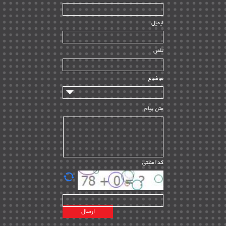
| ۳۹
HSE
ایمیل
ساخت و نصب
| ۱۲
راه اندازی
| ۹
تلفن
سازندگان و تامین کنندگان
| ۱۰
تامین مالی و سرمایه گذاری
| ۳۲
موضوع
ماشین آلات
| ۱۲
مدیریت پروژه
| ۹۱
متن پیام
مدیریت دانش
| ۹
مدیریت سازمانی و عمومی
| ۲
تأمین کالا
| ۱۳
کد امنیتی
| ۲۰
EPC
پیمانکاران بین المللی
| ۸
اطلاعات انرژی کشورها
| ۱۴
پروژه های خارجی
| ۱۵
نقشه های نفت و گاز خارجی
| ۱۰