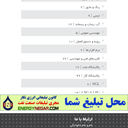
رنگ و عایق
| ۷
ایمنی
| ۹
آب، پساب و پسماند
| ۱۲
مهندسی عمومی
| ۵
رویه و دستورالعمل
| ۱۰
نرم افزارها
| ۶
کلیپ‌های فنی و مهندسی
| ۷۷
پالایشگاه نفت
| ۱۷
پالایشگاه گاز
| ۴۶
| ۶
NGL
| ۱۳
LNG & LPG
خط لوله
| ۳۶
مخازن ذخیره
| ۱۵
ارﺗﺒﺎط ﺑﺎ ما
پتروشیمی
| ۱۴
ﻧﺎم و ﻧﺎم ﺧﺎﻧﻮادﮔﻰ
بازرسی و QC
| ۱۵