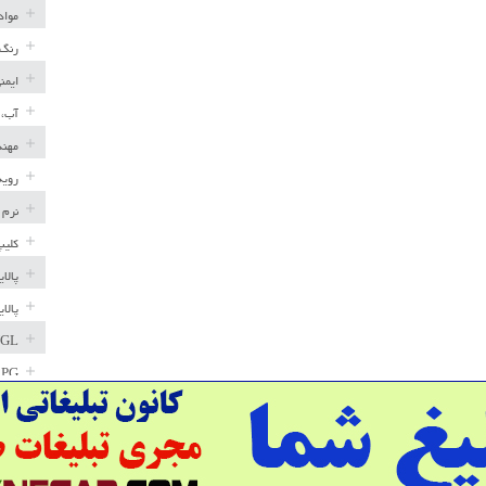
مواد
رنگ 
ایمن
آب، 
مهند
رویه
نرم 
کلیپ
پالا
پالا
GL
LPG
خط ل
مخاز
پترو