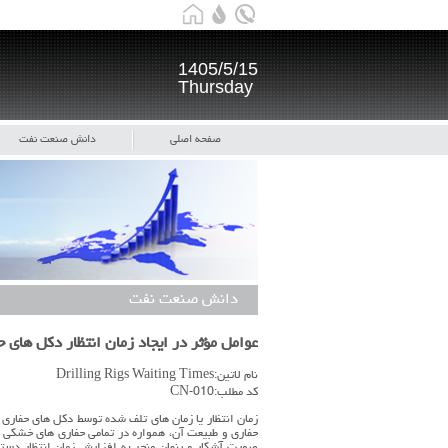
1405/5/15
Thursday
صفحه اصلی
دانش صنعت نفت
دانش صنعت نفت
عوامل مؤثر در ايجاد زمان انتظار دكل هاي 
نام لاتین:Drilling Rigs Waiting Times
کد مطلب:CN-010
زمان انتظار يا زمان هاي تلف شده توسط دكل هاي حفاري 
حفاري و طبيعت آن، همواره در تمامي حفاري هاي خشكي 