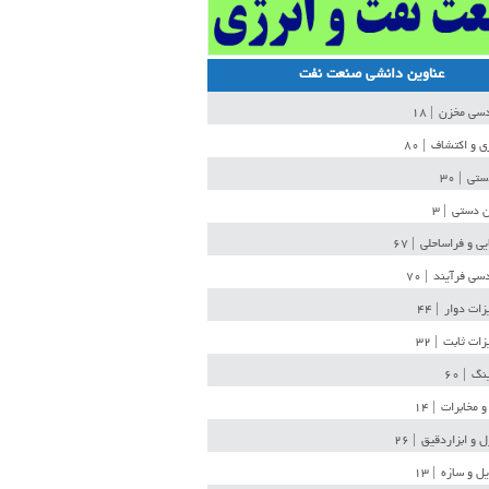
عناوین دانشی صنعت نفت
دسی مخزن
| ۱۸
ی و اکتشاف
| ۸۰
دستی
| ۳۰
ن دستی
| ۳
یی و فراساحلی
| ۶۷
سی فرآیند
| ۷۰
زات دوار
| ۴۴
زات ثابت
| ۳۲
ینگ
| ۶۰
و مخابرات
| ۱۴
ل و ابزاردقیق
| ۲۶
ل و سازه
| ۱۳