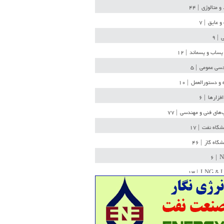
 و متالوژی
| ۴۴
و عایق
| ۷
ی
| ۹
پساب و پسماند
| ۱۲
سی عمومی
| ۵
 و دستورالعمل
| ۱۰
افزارها
| ۶
‌های فنی و مهندسی
| ۷۷
یشگاه نفت
| ۱۷
یشگاه گاز
| ۴۶
| ۶
N
| ۱۳
LNG & 
وله
| ۳۶
ن ذخیره
| ۱۵
شیمی
| ۱۴