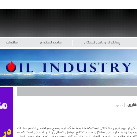
پیمانکاران و تامین کنندگان
سامانه استخدام
مناقصات
حفاري
۱۲ مهر
يكي از مهم ترين مشكلاتي است كه با توجه به گستره وسيع جغرافيايي انجام عمليات
و دريا وجود دارد. اين مشكل به شدت تابع عوامل انساني و غير انساني است كه به