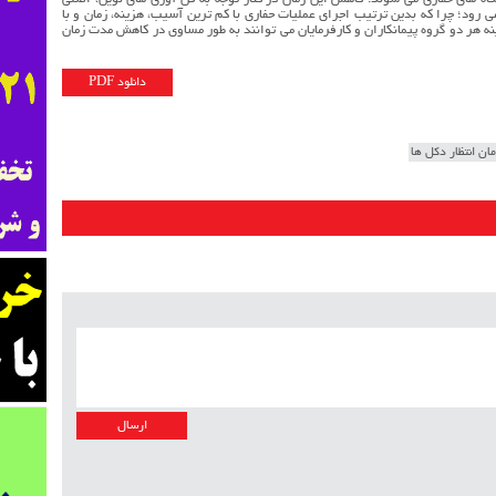
اه هاي حفاري مي شوند. كاهش اين زمان در كنار توجه به فن آوري هاي نوين، اصلي
ي رود؛ چرا كه بدين ترتيب اجراي عمليات حفاري با كم ترين آسيب، هزينه، زمان و با
 هر دو گروه پيمانكاران و كارفرمايان مي توانند به طور مساوي در كاهش مدت زمان
دانلود PDF
ان انتظار دکل ها