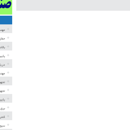
مهن
حفار
بالا
پایی
دریا
مهند
تجهی
تجهی
پایپ
برق 
کنتر
سیوی