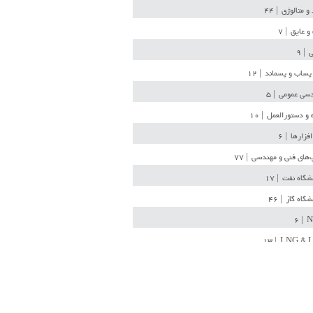
 و متالوژی
| ۴۴
و عایق
| ۷
ی
| ۹
پساب و پسماند
| ۱۲
سی عمومی
| ۵
 و دستورالعمل
| ۱۰
افزارها
| ۶
‌های فنی و مهندسی
| ۷۷
یشگاه نفت
| ۱۷
یشگاه گاز
| ۴۶
| ۶
N
| ۱۳
LNG & 
وله
| ۳۶
ن ذخیره
| ۱۵
شیمی
| ۱۴