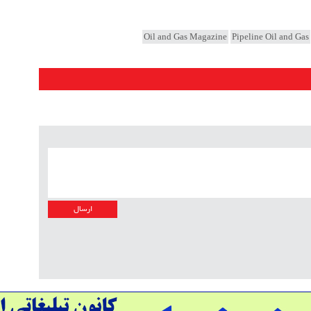
نقشه
شرکت
Oil and Gas Magazine
Pipeline Oil and Gas
پلان
طرح 
منطق
میاد
نقشه
میاد
آمار
اسنا
اقتص
حقوق
دیپل
قرار
مهند