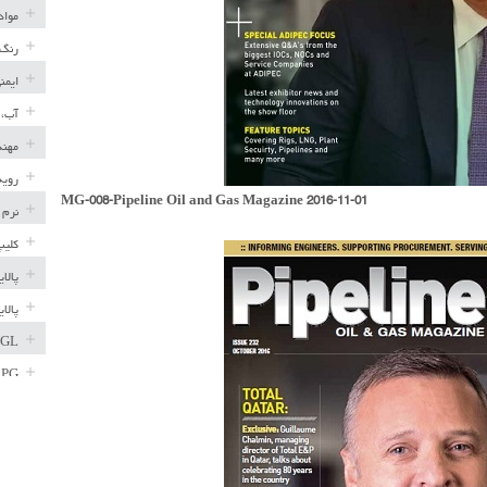
مواد
رنگ 
ایمن
آب، 
مهند
رویه
MG-008-Pipeline Oil and Gas Magazine 2016-11-01
نرم 
کلیپ
پالا
پالا
GL
LPG
خط ل
مخاز
پترو