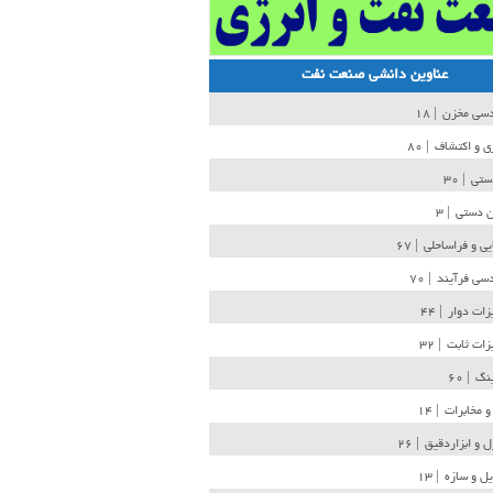
عناوین دانشی صنعت نفت
دسی مخزن
| ۱۸
ی و اکتشاف
| ۸۰
دستی
| ۳۰
ن دستی
| ۳
یی و فراساحلی
| ۶۷
سی فرآیند
| ۷۰
زات دوار
| ۴۴
زات ثابت
| ۳۲
ینگ
| ۶۰
و مخابرات
| ۱۴
ل و ابزاردقیق
| ۲۶
ل و سازه
| ۱۳