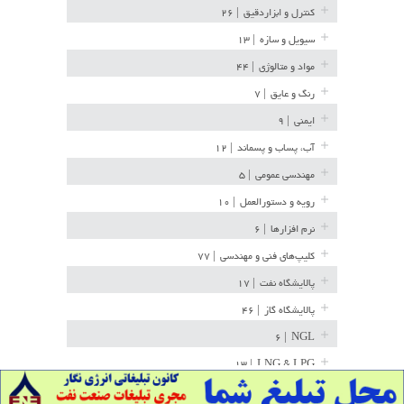
کنترل و ابزاردقیق
| ۲۶
سیویل و سازه
| ۱۳
مواد و متالوژی
| ۴۴
رنگ و عایق
| ۷
ایمنی
| ۹
آب، پساب و پسماند
| ۱۲
مهندسی عمومی
| ۵
رویه و دستورالعمل
| ۱۰
نرم افزارها
| ۶
کلیپ‌های فنی و مهندسی
| ۷۷
پالایشگاه نفت
| ۱۷
پالایشگاه گاز
| ۴۶
| ۶
NGL
| ۱۳
LNG & LPG
خط لوله
| ۳۶