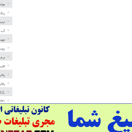
مواد
رنگ 
ایمن
آب، 
مهند
رویه
نرم 
کلیپ
پالا
پالا
GL
LPG
خط ل
مخاز
پترو