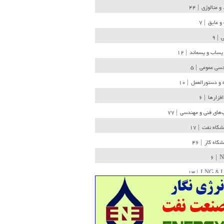
 و متالوژی
| ۴۴
و عایق
| ۷
ی
| ۹
پساب و پسماند
| ۱۲
سی عمومی
| ۵
 و دستورالعمل
| ۱۰
افزارها
| ۶
‌های فنی و مهندسی
| ۷۷
یشگاه نفت
| ۱۷
یشگاه گاز
| ۴۶
| ۶
N
| ۱۳
LNG & 
وله
| ۳۶
ن ذخیره
| ۱۵
شیمی
| ۱۴