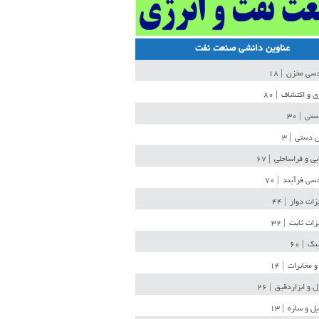
عناوین دانشی صنعت نفت
دسی مخزن
| ۱۸
ی و اکتشاف
| ۸۰
دستی
| ۳۰
ن دستی
| ۳
یی و فراساحلی
| ۶۷
سی فرآیند
| ۷۰
زات دوار
| ۴۴
زات ثابت
| ۳۲
ینگ
| ۶۰
و مخابرات
| ۱۴
ل و ابزاردقیق
| ۲۶
ل و سازه
| ۱۳