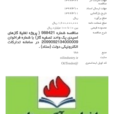
مهلت شركت در
۱۳۹۹/۳/۲۷
مناقصه
مهلت ارسال اسناد
۱۳۹۹/۴/۱۰
تاريخ بازگشايي
۱۳۹۹/۴/۱۱
مبلغ برآورد
ریال
مبلغ ضمانت نامه
۱,۶۰۰,۰۰۰,۰۰۰ ریال
محدوده قيمتي
بين ۱۰ تا ۱۰۰ ميليارد ريال
شرح مناقصه
مناقصه شماره 988421 ( پروژه تغلیظ گازهای
اسیدی یک واحد تصفیه گاز) با شماره فراخوان
2099092134000009 در سامانه تدارکات
الکترونیکی دولت (ستاد) .
منبع
شانا
سايت
oilindustry.ir
كد اويل اينداستري
@OilTender