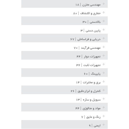
مهندسی مخزن
| ۱۸
حفاری و اکتشاف
| ۸۰
بالادستی
| ۳۰
پایین دستی
| ۳
دریایی و فراساحلی
| ۶۷
مهندسی فرآیند
| ۷۰
تجهیزات دوار
| ۴۴
تجهیزات ثابت
| ۳۲
پایپینگ
| ۶۰
برق و مخابرات
| ۱۴
کنترل و ابزاردقیق
| ۲۶
سیویل و سازه
| ۱۳
مواد و متالوژی
| ۴۴
رنگ و عایق
| ۷
ایمنی
| ۹