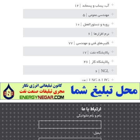
آب، پساب و پسماند
| ۱۲
مهندسی عمومی
| ۵
رویه و دستورالعمل
| ۱۰
نرم افزارها
| ۶
کلیپ‌های فنی و مهندسی
| ۷۷
پالایشگاه نفت
| ۱۷
پالایشگاه گاز
| ۴۶
| ۶
NGL
| ۱۳
LNG & LPG
خط لوله
| ۳۶
مخازن ذخیره
| ۱۵
ارﺗﺒﺎط ﺑﺎ ما
پتروشیمی
| ۱۴
ﻧﺎم و ﻧﺎم ﺧﺎﻧﻮادﮔﻰ
بازرسی و QC
| ۱۵
| ۳۹
HSE
ایمیل
ساخت و نصب
| ۱۲