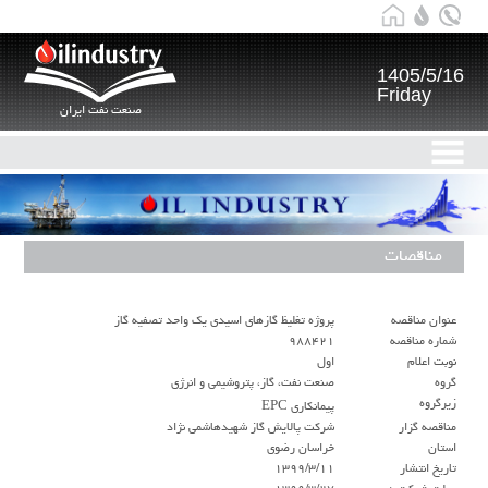
1405/5/16
Friday
صنعت نفت ایران
مناقصات
عنوان مناقصه
پروژه تغلیظ گازهای اسیدی یک واحد تصفیه گاز
شماره مناقصه
۹۸۸۴۲۱
نوبت اعلام
اول
گروه
صنعت نفت، گاز، پتروشیمی و انرژی
زيرگروه
پیمانکاری EPC
مناقصه گزار
شرکت پالایش گاز شهیدهاشمی نژاد
استان
خراسان رضوی
تاريخ انتشار
۱۳۹۹/۳/۱۱