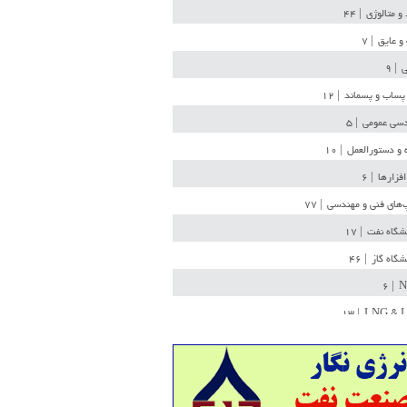
 و متالوژی
| ۴۴
و عایق
| ۷
ی
| ۹
پساب و پسماند
| ۱۲
سی عمومی
| ۵
 و دستورالعمل
| ۱۰
افزارها
| ۶
‌های فنی و مهندسی
| ۷۷
یشگاه نفت
| ۱۷
یشگاه گاز
| ۴۶
| ۶
N
| ۱۳
LNG & 
وله
| ۳۶
ن ذخیره
| ۱۵
شیمی
| ۱۴