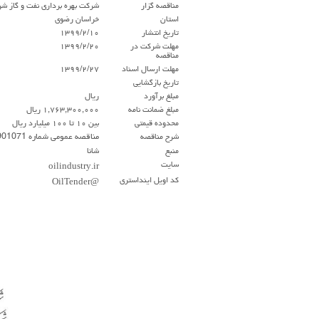
مناقصه گزار
شرکت بهره برداری نفت و گاز ش
استان
خراسان رضوی
تاريخ انتشار
۱۳۹۹/۲/۱۰
مهلت شركت در
۱۳۹۹/۲/۲۰
مناقصه
مهلت ارسال اسناد
۱۳۹۹/۲/۲۷
تاريخ بازگشايي
مبلغ برآورد
ریال
مبلغ ضمانت نامه
۱,۷۶۳,۳۰۰,۰۰۰ ریال
محدوده قيمتي
بين ۱۰ تا ۱۰۰ ميليارد ريال
شرح مناقصه
مناقصه عمومی شماره 9901071 تعویض پوشش کولتار 13 کیلو متر از خطوط لوله زیر زمینی چاههای گاز ترش
منبع
شانا
سايت
oilindustry.ir
كد اويل اينداستري
@OilTender