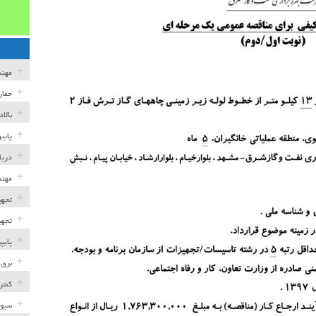
مهن
حفار
بالا
پایی
دریا
مهند
تجهی
تجهی
پایپ
برق 
کنتر
سیوی