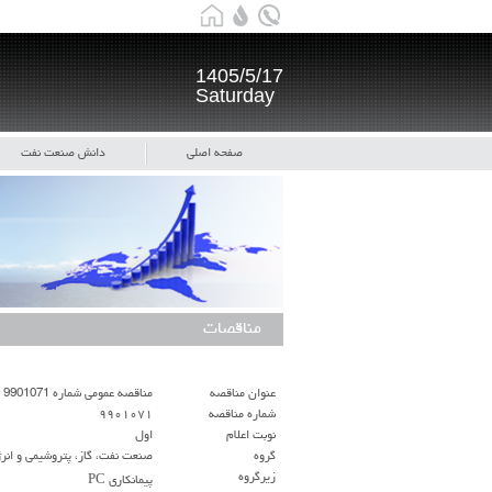
1405/5/17
Saturday
صفحه اصلی
دانش صنعت نفت
مناقصات
عنوان مناقصه
مناقصه عمومی شماره 9901071 تعویض پوشش کولتار 13 کیلو متر از خطوط لوله زیر زمینی چاههای گاز ترش
شماره مناقصه
۹۹۰۱۰۷۱
نوبت اعلام
اول
گروه
صنعت نفت، گاز، پتروشیمی و انر
زيرگروه
پیمانکاری PC