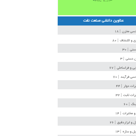
عناوین دانشی صنعت نفت
دسی مخزن
| ۱۸
ی و اکتشاف
| ۸۰
دستی
| ۳۰
ن دستی
| ۳
یی و فراساحلی
| ۶۷
سی فرآیند
| ۷۰
زات دوار
| ۴۴
زات ثابت
| ۳۲
ینگ
| ۶۰
و مخابرات
| ۱۴
ل و ابزاردقیق
| ۲۶
ل و سازه
| ۱۳