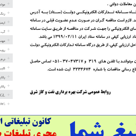
مواد
رنگ 
ایمن
آب، 
مهند
رویه
نرم 
کلیپ
پالا
پالا
GL
LPG
خط ل
مخاز
پترو