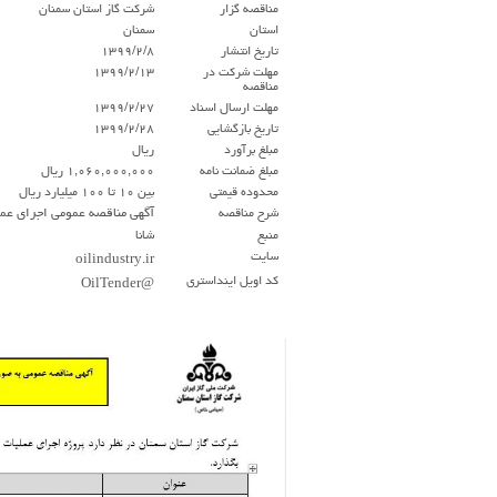
مناقصه گزار
شرکت گاز استان سمنان
استان
سمنان
تاريخ انتشار
۱۳۹۹/۲/۸
مهلت شركت در
۱۳۹۹/۲/۱۳
مناقصه
مهلت ارسال اسناد
۱۳۹۹/۲/۲۷
تاريخ بازگشايي
۱۳۹۹/۲/۲۸
مبلغ برآورد
ریال
مبلغ ضمانت نامه
۱,۰۶۰,۰۰۰,۰۰۰ ریال
محدوده قيمتي
بين ۱۰ تا ۱۰۰ ميليارد ريال
شرح مناقصه
آگهی مناقصه عمومی اجرای عملیا
منبع
شانا
سايت
oilindustry.ir
كد اويل اينداستري
@OilTender