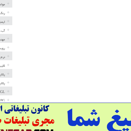
مواد
رنگ 
ایمن
آب، 
مهند
رویه
نرم 
کلیپ
پالا
پالا
GL
LPG
خط ل
مخاز
پترو