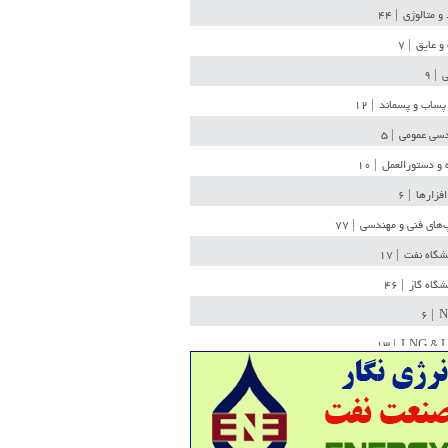
 و متالوژی
| ۴۴
و عایق
| ۷
ی
| ۹
پساب و پسماند
| ۱۲
سی عمومی
| ۵
 و دستورالعمل
| ۱۰
افزارها
| ۶
‌های فنی و مهندسی
| ۷۷
یشگاه نفت
| ۱۷
یشگاه گاز
| ۴۶
| ۶
N
| ۱۳
LNG & 
وله
| ۳۶
ن ذخیره
| ۱۵
شیمی
| ۱۴