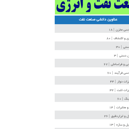
عناوین دانشی صنعت نفت
دسی مخزن
| ۱۸
ی و اکتشاف
| ۸۰
دستی
| ۳۰
ن دستی
| ۳
یی و فراساحلی
| ۶۷
سی فرآیند
| ۷۰
زات دوار
| ۴۴
زات ثابت
| ۳۲
ینگ
| ۶۰
و مخابرات
| ۱۴
ل و ابزاردقیق
| ۲۶
ل و سازه
| ۱۳