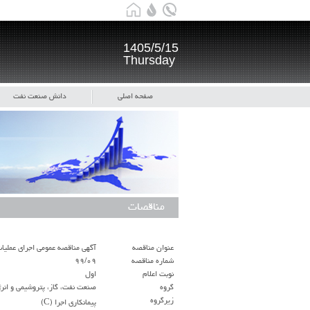
1405/5/15
Thursday
صفحه اصلی
دانش صنعت نفت
مناقصات
عنوان مناقصه
آگهی مناقصه عمومی اجرای عملیات ب
شماره مناقصه
۹۹/۰۹
نوبت اعلام
اول
گروه
صنعت نفت، گاز، پتروشیمی و انر
زيرگروه
پیمانکاری اجرا (C)