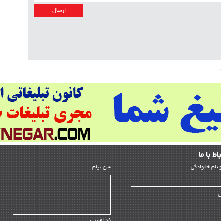
بازرس
HSE
ساخ
راه 
سازن
.
تامی
ماشی
مدیر
مدی
مدیر
ﺎط ﺑﺎ ما
تأمین
و ﻧﺎم ﺧﺎﻧﻮادﮔﻰ
متن پیام
EPC
پیمان
ل
اطلا
پروژ
کد امنیتی