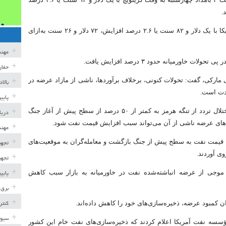
قیمت نفت خام شاخص برنت دریای شمال ساعت ۴ بامداد چهارشنبه به وقت گرینویچ با یک دلار و ۹۲ سنت یا ۲.۶ درصد
در همین حال، نفت خام شاخص دابلیوتی‌آی آمریکا با یک دلار و ۸۲ سنت یا ۲.۶ درصد افزایش، ۷۲ دلار و ۲۶ سنت به‌ازای
مهن
حفار
ارکی، گفت: تحولات کنونی، برخلاف برآوردها، ناشی از مازاد عرضه در
بالا
مدت است.
پایی
وی افزود که در صورت تداوم تنش‌ها و ادامه اختلال تردد از تنگه هرمز به کمتر از ۵۰ درصد از سطح پیش از آغاز جنگ
دریا
ت‌های عرضه ناشی از آن می‌تواند سبب افزایش قیمت نفت شود.
مهند
کا، قیمت نفت به سطح پیش از جنگ بازگشت و معامله‌گران به موقعیت‌های
تجهی
ی آوردند.
تجهی
 موجی از عرضه انباشته‌شده نفت در خاورمیانه به بازار سبب کاهش
پایپ
برق 
ن کمبود عرضه، ذخیره‌سازی‌های خود را کاهش داده‌اند.
کنتر
سیوی
ی مؤسسه نفت آمریکا اعلام کردند که ذخیره‌سازی‌های نفت خام این کشور