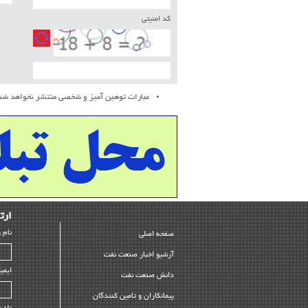
کد امنیتی
عبارات توهین آمیز و شخصی منتشر نخواهد شد
ارﺗﺒ
ﻧﺎم 
صفحه اصلی
آرشیو اخبار صنعت نفت
ایمی
دانش صنعت نفت
پیمانکاران و تامین کنندگان