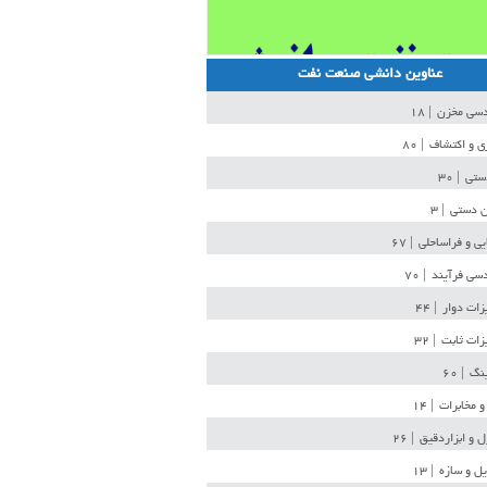
عناوین دانشی صنعت نفت
دسی مخزن
| ۱۸
ی و اکتشاف
| ۸۰
دستی
| ۳۰
ن دستی
| ۳
یی و فراساحلی
| ۶۷
سی فرآیند
| ۷۰
زات دوار
| ۴۴
زات ثابت
| ۳۲
ینگ
| ۶۰
و مخابرات
| ۱۴
ل و ابزاردقیق
| ۲۶
ل و سازه
| ۱۳