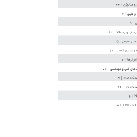
 و متالوژی
| ۴۴
و عایق
| ۷
ی
| ۹
پساب و پسماند
| ۱۲
سی عمومی
| ۵
 و دستورالعمل
| ۱۰
افزارها
| ۶
‌های فنی و مهندسی
| ۷۷
یشگاه نفت
| ۱۷
یشگاه گاز
| ۴۶
| ۶
N
| ۱۳
LNG & 
وله
| ۳۶
ن ذخیره
| ۱۵
شیمی
| ۱۴