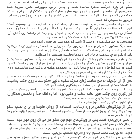
حمل و نصب شده و همه مراحل آن به دست متخصصان ایرانی انجام شده است. این
سکو در یارد شرکت صدرا ساخته شده و به‌جز برخی تجهیزات خاص، تقریباً همه
بخش‌های آن حاصل دانش و توان مهندسان، سازندگان و صنعتگران ایرانی است؛
موضوعی که بار دیگر ظرفیت صنعت فراساحل کشور را در اجرای پروژه‌های سنگین
دریایی به نمایش گذاشت.
سید جواد هاشمی، مدیر طرح توسعه میدان رشادت نیز با اشاره به این موضوع گفت:
این سکو ساخت همکاران ما در شرکت صدرا و کاملاً ایرانی است. با همکاری همه
همکاران توانستیم این سکو را نصب کنیم و امیدواریم بعد از راه‌اندازی کامل آن،
حدود ۳۰ تا ۳۵ هزار بشکه به تولید نفت کشور اضافه شود.
مهندسی در حد میلی‌متر؛ روایتی از شبی که همه نفس‌ها حبس شده بود
نصب یک سکوی ۶ هزار و ۲۰۰ تنی روی جکت دریایی، با آنچه در تصاویر دیده می‌شود
فاصله زیادی دارد. این عملیات، ساعت‌ها هماهنگی، کنترل شرایط دریا، بررسی وضعیت
باد، ارتفاع موج، سرعت جریان آب و ده‌ها محاسبه مهندسی را می‌طلبد.
مدیر طرح توسعه میدان رشادت آن شب را این‌گونه روایت می‌کند: سکوی ما حدود ۶
هزار و ۲۰۰ تن و شناوری که آن را حمل می‌کرد بیش از ۱۰ هزار تن وزن داشت. تصور
کنید در شرایط جزر و مد و موج دریا باید این مجموعه عظیم با دقت چند سانتی‌متر روی
جکت قرار بگیرد؛ آن شب، پراسترس و پرتنش بود.
هاشمی ادامه می‌دهد: حدود ۱۰ ساعت زمان برد تا شناور وارد موقعیت نصب شود و
پس از آن نزدیک به پنج ساعت زمان صرف تنظیم دقیق سکو شد تا روی جکت بنشیند.
بلافاصله بعد از استقرار نیز عملیات جوشکاری پایه‌ها آغاز شد.
وی با اشاره به دقت مورد نیاز این عملیات افزود: تنظیم محل پایه‌های سکو با محل
قرارگیری روی جکت، فوق‌العاده سخت و دقیق بود؛ اما به لطف خدا و تخصص همکاران،
عملیات در مدت حدود پنج ساعت به نتیجه رسید.
فلوت‌اور؛ فناوری نصب غول‌های دریایی
یکی از ویژگی‌های شاخص پروژه رشادت، استفاده از روش فلوت‌اور برای نصب سکو
بود؛ روشی که در پروژه‌های بسیار سنگین به‌جای استفاده از جرثقیل‌های فوق‌سنگین به
کار گرفته می‌شود.
راستی دراین‌باره گفت: یکی از ویژگی‌های مهم این سکو طراحی آن روی چهار پایه است؛
درحالی‌که در سازه‌هایی با این وزن، معمولاً تعداد پایه‌ها بیشتر می‌شود. همچنین، عملیات
نصب به روش فلوت‌اور انجام شد که اگرچه هزینه کمتری نسبت به روش‌های متداول
دارد، اما نیازمند دقت بسیار بالا و شرایط مناسب دریایی است.
هاشمی نیز با تشریح این فرایند توضیح داد: در این روش شناور حامل سکو بین