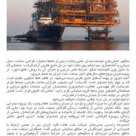
سکوی اصلی طرح توسعه میدان نفتی رشادت پس از ماه‌ها عملیات طراحی، ساخت، حمل
دریایی و آماده‌سازی، سرانجام روی جکت خود در دل خلیج فارس آرام گرفت؛ عملیاتی که
به دلیل وزن کم‌سابقه سکو، شرایط خاص دریایی و اجرای آن به روش «فلوت‌اور»، از
پیچیده‌ترین پروژه‌های سال‌های اخیر صنعت نفت ایران به شمار می‌رود.
آنچه امروز بر پهنه آب‌های خلیج فارس دیده می‌شود، در ظاهر فقط سکویی عظیم است
که بر چهار پایه استوار شده، اما پشت این تصویر، هزاران ساعت طراحی، صدها هزار
نفرساعت کار مهندسی، فعالیت شبانه‌روزی متخصصان ایرانی، عملیات دقیق دریایی و
هماهنگی کم‌نظیر میان ده‌ها گروه عملیاتی قرار دارد؛ تلاشی که اکنون قرار است فصل
تازه‌ای در تولید نفت از میدان رشادت رقم بزند.
تداوم تولید در دل دریا؛ وقتی عملیات متوقف نمی‌شود
سفر خبرنگاران به جزیره لاوان و بازدید از میدان رشادت، فقط روایت یک پروژه عمرانی
نبود، بلکه نمایش بخشی از واقعیت زندگی کارکنان صنعت نفت در دریا بود؛ جایی که
گرمای طاقت‌فرسا، رطوبت بالا، فاصله از خانواده و دشواری‌های کار فراساحل، بخشی از
زندگی روزمره کارکنانی است که بی‌وقفه برای استمرار تولید انرژی کشور تلاش
می‌کنند.
احمدرضا راستی، مدیرعامل شرکت نفت فلات قاره ایران نیز در همین ارتباط با
قدردانی از حضور خبرنگاران در مناطق عملیاتی دریایی گفت: همکاران صنعت نفت در
مناطق عملیاتی جزیره‌ای و سکوهای دریایی در شرایط دشوار آب‌وهوایی و با وجود