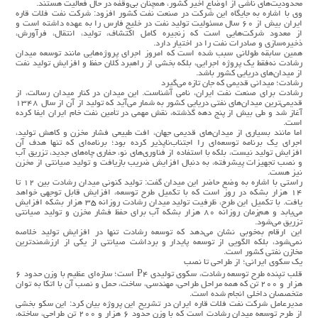
محدودیت‌های ناشی از اوضاع اخیر کشور، همچنان بی‌وقفه در حال فعالیت هستند.
وی با اشاره به جایگاه این شرکت در صنعت نفت کشور افزود: شرکت نفت فلات قاره
ایران بیش از ۶۰ سال مسئولیت تولید نفت در خلیج فارس را به‌ عهده داشته است و
از معدود شرکت‌هایی است که زنجیره کامل اکتشاف، تولید، انتقال، فرآورش،
ذخیره‌سازی و صادرات نفت را در اختیار دارد.
همین سابقه طولانی سبب شده است که امروز اجرای پروژه‌هایی مانند توسعه میدان
رشادت نه‌فقط یک پروژه اجرایی، بلکه بخشی از راهبرد کلان حفظ و افزایش تولید نفت
از میدان‌های دریایی کشور باشد.
رشادت؛ میدانی قدیمی که جان تازه می‌گیرد
رشادت برای صنعت نفت ایران، نامی آشناست. این میدان در کنار میدان رسالت، از
قدیمی‌ترین میدان‌های نفتی دریایی کشور به شمار می‌آید که تولید از آن از سال ۱۳۴۸
آغاز شد و طی بیش از پنج دهه گذشته، نقش مهمی در تأمین نفت خام ایران ایفا کرده
است.
اما مانند بسیاری از میدان‌های قدیمی جهان، افت طبیعی فشار مخزن و کاهش تولید،
اجرای یک برنامه توسعه‌ای را اجتناب‌ناپذیر کرده بود؛ برنامه‌ای که تنها هدف آن
افزایش تولید نیست، بلکه با استفاده از فناوری‌های نو، حفاری چاه‌های جدید، تزریق آب
و نصب تجهیزات پیشرفته، به دنبال افزایش ضریب بازیافت و تولید صیانتی از مخزن
نیز هست.
راستی با اشاره به وضع حاضر این میدان گفت: تولید کنونی میدان رشادت بین ۱۲ تا
۱۴ هزار بشکه در روز است که با تکمیل طرح توسعه، افزایش قابل توجهی خواهد
یافت. با تکمیل این طرح، ظرفیت تولید میدان رشادت روزانه ۳۵ هزار بشکه افزایش
می‌یابد و هم‌زمان روزانه ۸۰ هزار بشکه آب برای حفظ فشار مخزن و تولید صیانتی
تزریق می‌شود.
این ارقام به‌خوبی نشان می‌دهد که توسعه رشادت تنها در افزایش تولید خلاصه
نمی‌شود، بلکه الگویی از توسعه پایدار و برداشت صیانتی از یکی از ارزشمندترین
مخازن نفتی کشور است.
یک سکوی ایرانی؛ از طراحی تا نصب
قلب تپنده طرح توسعه رشادت، سکوی تولیدی P۴ است؛ سازه‌ای عظیم با وزن حدود ۶
هزار و ۲۰۰ تن که همه مراحل طراحی، مهندسی، ساخت، حمل و نصب آن با اتکا به توان
متخصصان داخلی انجام شده است.
مدیرعامل شرکت نفت فلات قاره ایران در تشریح این پروژه بیان کرد: این سکو بخشی
از طرح توسعه میدان رشادت است که با وزن حدود ۶ هزار و ۲۰۰ تن طراحی، ساخته،