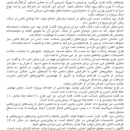
پایه‌های جکت قرار می‌گیرد و سپس با ورود تدریجی آب به مخازن شناور، آرام‌آرام پایین
می‌آید تا وزن سکو روی جکت منتقل شود. اجرای این فرایند در شرایط جزر و مد، موج
دریا و با چنین وزنی، یکی از دشوارترین عملیات‌های مهندسی دریایی است.
جنگ پروژه را متوقف نکرد
قرار بود عملیات نصب این سکو در اسفند پارسال انجام شود، اما اوضاع ناشی از جنگ،
زمان اجرای پروژه را تغییر داد.
مدیرعامل شرکت نفت فلات قاره ایران دراین‌باره گفت: قرار بود این عملیات اسفندماه
انجام شود، اما به دلیل اوضاع ناشی از جنگ، اجرای آن به تعویق افتاد و خوشبختانه
به‌محض فراهم‌شدن شرایط مناسب، عملیات نصب با موفقیت انجام شد.
این سخنان نشان می‌دهد پروژه‌های راهبردی صنعت نفت، حتی در شرایط خاص نیز
متوقف نشده‌اند و پس از فراهم‌شدن شرایط، با همان دقت و کیفیت ادامه یافته‌اند.
حفاری افقی؛ رکوردی تازه در صنعت نفت ایران
طرح توسعه رشادت تنها به نصب یک سکو محدود نمی‌شود. هم‌زمان با عملیات ساخت
تأسیسات، حفاری چاه‌های جدید نیز در این میدان ادامه دارد.
مدیر طرح توسعه میدان رشادت از ثبت دستاوردی مهم در این بخش خبر داد و گفت: در
حفاری چاه‌های این میدان برای نخستین بار توانستیم تا عمق حدود ۲ هزار و ۵۰۰ متر
به‌صورت افقی داخل مخزن حفاری کنیم که این موضوع یک رکورد در کشور به شمار
می‌رود. حفاری‌های افقی با افزایش سطح تماس چاه با لایه‌های نفتی، امکان برداشت
بیشتر از مخزن را فراهم می‌کنند و امروز از مهم‌ترین فناوری‌های افزایش ضریب
بازیافت در جهان به شمار می‌روند.
تولید صیانتی؛ هدفی فراتر از افزایش تولید
در طرح توسعه رشادت، افزایش تولید تنها بخشی از اهداف پروژه است. بخش مهم‌تر،
حفظ فشار مخزن و افزایش ضریب برداشت نفت است.
به گفته مدیرعامل شرکت نفت فلات قاره ایران، در این طرح ۲۰ حلقه چاه شامل ۱۰
حلقه چاه تولیدی و ۱۰ حلقه چاه تزریق آب پیش‌بینی شده است.
هاشمی نیز توضیح داد: فشار مخزن پایین است و به همین دلیل از پمپ‌های درون‌چاهی
استفاده می‌کنیم. تعداد ۱۰ پمپ درون‌چاهی فشار لازم را ایجاد می‌کنند تا نفت به سطح
منتقل شود.
راستی نیز تأکید کرد: نصب خطوط لوله، تکمیل چاه‌ها، راه‌اندازی پمپ‌های درون‌چاهی و
تکمیل تأسیسات فرآورشی در حال انجام است و پیش‌بینی می‌شود در سال ۱۴۰۶
ظرفیت کامل افزایش تولید ۳۵ هزار بشکه‌ای این میدان محقق شود.
اکنون با نصب موفق سکوی اصلی، عملیات اجرایی پروژه وارد مرحله تازه‌ای شده است.