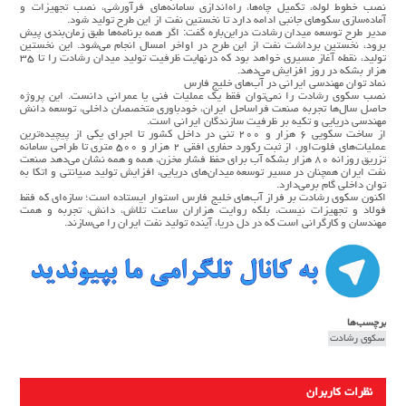
نصب خطوط لوله، تکمیل چاه‌ها، راه‌اندازی سامانه‌های فرآورشی، نصب تجهیزات و
آماده‌سازی سکوهای جانبی ادامه دارد تا نخستین نفت از این طرح تولید شود.
مدیر طرح توسعه میدان رشادت دراین‌باره گفت: اگر همه برنامه‌ها طبق زمان‌بندی پیش
برود، نخستین برداشت نفت از این طرح در اواخر امسال انجام می‌شود. این نخستین
تولید، نقطه آغاز مسیری خواهد بود که درنهایت ظرفیت تولید میدان رشادت را تا ۳۵
هزار بشکه در روز افزایش می‌دهد.
نماد توان مهندسی ایرانی در آب‌های خلیج فارس
نصب سکوی رشادت را نمی‌توان فقط یک عملیات فنی یا عمرانی دانست. این پروژه
حاصل سال‌ها تجربه صنعت فراساحل ایران، خودباوری متخصصان داخلی، توسعه دانش
مهندسی دریایی و تکیه بر ظرفیت سازندگان ایرانی است.
از ساخت سکویی ۶ هزار و ۲۰۰ تنی در داخل کشور تا اجرای یکی از پیچیده‌ترین
عملیات‌های فلوت‌اور، از ثبت رکورد حفاری افقی ۲ هزار و ۵۰۰ متری تا طراحی سامانه
تزریق روزانه ۸۰ هزار بشکه آب برای حفظ فشار مخزن، همه و همه نشان می‌دهد صنعت
نفت ایران همچنان در مسیر توسعه میدان‌های دریایی، افزایش تولید صیانتی و اتکا به
توان داخلی گام برمی‌دارد.
اکنون سکوی رشادت بر فراز آب‌های خلیج فارس استوار ایستاده است؛ سازه‌ای که فقط
فولاد و تجهیزات نیست، بلکه روایت هزاران ساعت تلاش، دانش، تجربه و همت
مهندسان و کارگرانی است که در دل دریا، آینده تولید نفت ایران را می‌سازند.
برچسب‌ها
سکوی رشادت
نظرات کاربران