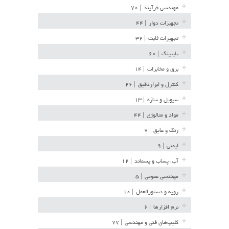
مهندسی فرآیند
| ۷۰
تجهیزات دوار
| ۴۴
تجهیزات ثابت
| ۳۲
پایپینگ
| ۶۰
برق و مخابرات
| ۱۴
کنترل و ابزاردقیق
| ۲۶
سیویل و سازه
| ۱۳
مواد و متالوژی
| ۴۴
رنگ و عایق
| ۷
ایمنی
| ۹
آب، پساب و پسماند
| ۱۲
مهندسی عمومی
| ۵
رویه و دستورالعمل
| ۱۰
نرم افزارها
| ۶
کلیپ‌های فنی و مهندسی
| ۷۷