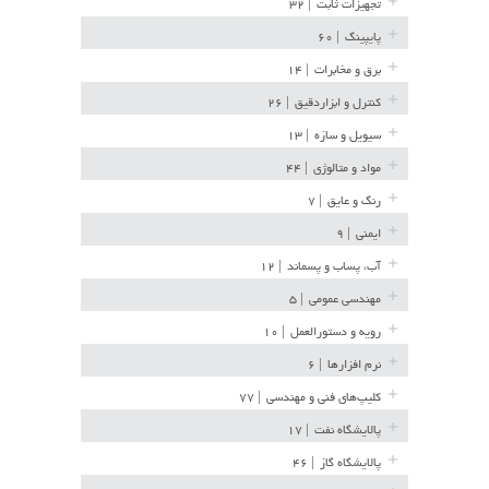
تجهیزات ثابت
| ۳۲
پایپینگ
| ۶۰
برق و مخابرات
| ۱۴
کنترل و ابزاردقیق
| ۲۶
سیویل و سازه
| ۱۳
مواد و متالوژی
| ۴۴
رنگ و عایق
| ۷
ایمنی
| ۹
آب، پساب و پسماند
| ۱۲
مهندسی عمومی
| ۵
رویه و دستورالعمل
| ۱۰
نرم افزارها
| ۶
کلیپ‌های فنی و مهندسی
| ۷۷
پالایشگاه نفت
| ۱۷
پالایشگاه گاز
| ۴۶