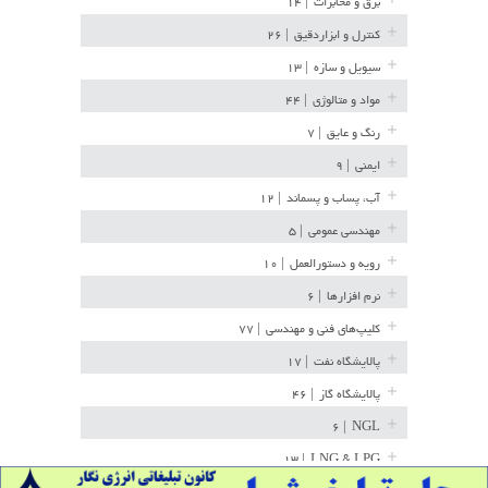
برق و مخابرات
| ۱۴
کنترل و ابزاردقیق
| ۲۶
سیویل و سازه
| ۱۳
مواد و متالوژی
| ۴۴
رنگ و عایق
| ۷
ایمنی
| ۹
آب، پساب و پسماند
| ۱۲
مهندسی عمومی
| ۵
رویه و دستورالعمل
| ۱۰
نرم افزارها
| ۶
کلیپ‌های فنی و مهندسی
| ۷۷
پالایشگاه نفت
| ۱۷
پالایشگاه گاز
| ۴۶
| ۶
NGL
| ۱۳
LNG & LPG