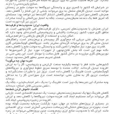
بگذارد. این گازها قابلیت تبدیل به برق، تزریق به شبکه سراسری یا تبدیل به خوراک
صنایع پایین‌دستی را دارند.
در شرایطی که کشور با کسری برق و وابستگی نیروگاه‌ها به سوخت مایع در زمستان
مواجه است، تبدیل گازهای مشعل به برق می‌تواند بخشی از این فشار را کاهش دهد.
همزمان، کاهش سوزاندن گاز به معنای کاهش انتشار آلاینده‌ها نیز خواهد بود؛ مسئله‌ای
که امروز فقط یک دغدغه محیط‌زیستی نیست، بلکه به اعتبار بین‌المللی و آینده صادرات
انرژی نیز گره خورده است.
واقعیت ایران: محدودیت‌ها و ظرفیت‌ها
ایران همزمان با محدودیت‌های تحریمی، دارای ظرفیت‌های فنی قابل‌توجهی است. در
مناطق گازی جنوب کشور، زیرساخت پالایشی و پتروشیمیایی گسترده‌ای وجود دارد که
امکان جذب و استفاده از گازهای بازیافتی را فراهم می‌کند.
در میدان‌های نفتی دریایی که جمع‌آوری گاز پیچیده‌تر و پرهزینه‌تر است، راهکارهای
تبدیل محلی گاز به برق می‌تواند گزینه‌ای عملی‌تر باشد. نیروگاه‌های کوچک‌مقیاس گازی
قادرند برق مورد نیاز سکوها را تأمین کنند و وابستگی به سوخت مایع را کاهش دهند.
نکته مهم این است که بخش قابل‌توجهی از تجهیزات مورد نیاز از کمپرسورها تا
توربین‌های گازی میان‌رده در داخل کشور قابل ساخت یا مونتاژ است. این یعنی حتی در
فضای تحریم، مسیر به‌طور کامل مسدود نیست.
تجربه جهان چه می‌گوید؟
کشورهایی مانند قطر با توسعه یکپارچه صنعت ال‌ان‌جی و پتروشیمی، گاز را به ارزش
افزوده تبدیل کرده‌اند. ایالات متحده با توسعه سریع خطوط جمع‌آوری و نیروگاه‌های
کوچک‌مقیاس، شدت فلرینگ را کاهش داده است. نروژ نیز با مقررات سخت‌گیرانه و
سیاست تزریق گاز به مخازن نفتی، توانسته است نرخ سوزاندن گاز را به حداقل
برساند.
وجه مشترک این تجربه‌ها یک چیز است: فلرینگ را نه یک «امر اجتناب‌ناپذیر»، بلکه یک
«نقص مدیریتی قابل اصلاح» دیده‌اند.
اقتصاد خاموش کردن شعله‌ها
کاهش فلرینگ تنها یک تصمیم زیست‌محیطی نیست؛ یک تصمیم اقتصادی است. بازیابی
گاز می‌تواند درآمد مستقیم ایجاد کند، هزینه سوخت نیروگاه‌ها را کاهش دهد و ارزش
افزوده در زنجیره پتروشیمی ایجاد کند.
در بسیاری از پروژه‌های مشابه در جهان، دوره بازگشت سرمایه به‌نسبت کوتاه بوده
است، به‌ویژه در پروژه‌های خشکی که زیرساخت دسترسی آسان‌تر است. برای اقتصادی
مانند ایران که با محدودیت منابع ارزی روبه‌روست، چنین پروژه‌هایی می‌تواند در زمره