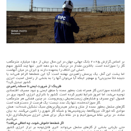
بر اساس گزارش ۲۰۲۵ بانک جهانی، جهان در این سال بیش از ۱۵۰ میلیارد مترمکعب
گاز را سوزانده است. بالاترین مقدار در نزدیک به دو دهه اخیر. تنها چند کشور سهم
اصلی این اتلاف را به‌عهده دارند و ایران در میان آنهاست.
اما پشت این آمار، یک پرسش راهبردی نهفته است: آیا این شعله‌ها الزام فنی‌اند یا
نتیجه خلأ مدیریتی؟ و مهم‌تر اینکه آیا می‌توان آنها را به بخشی از راه‌حل امنیت انرژی
کشور تبدیل کرد؟
فلرینگ؛ از ضرورت ایمنی تا مسئله راهبردی
در گذشته سوزاندن گاز همراه نفت به‌طور عمده با منطق ایمنی و نبود مصرف اقتصادی
توجیه می‌شد، اما امروز شرایط تغییر کرده است. کشور با ناترازی انرژی، کمبود برق در
فصول اوج مصرف و فشارهای زیست‌محیطی روبه‌روست. در چنین فضایی هر مترمکعب
گاز سوزانده‌شده، تنها یک عدد نیست؛ یک فرصت از دست‌رفته است.
گازهای مشعل به‌طور عمده از متان و سایر هیدروکربن‌های سبک تشکیل شده‌اند؛ همان
موادی که خوراک نیروگاه‌ها، پتروشیمی‌ها و شبکه گاز شهری را تأمین می‌کنند. به بیان
ساده، در برخی نقاط می‌سوزانیم و در نقاط دیگر برای همان انرژی سرمایه‌گذاری تازه
می‌کنیم.
اگر شعله‌ها خاموش شوند، چه اتفاقی می‌افتد؟
حتی بازیابی بخشی از گازهای مشعل می‌تواند اثری قابل‌توجه بر تراز انرژی کشور