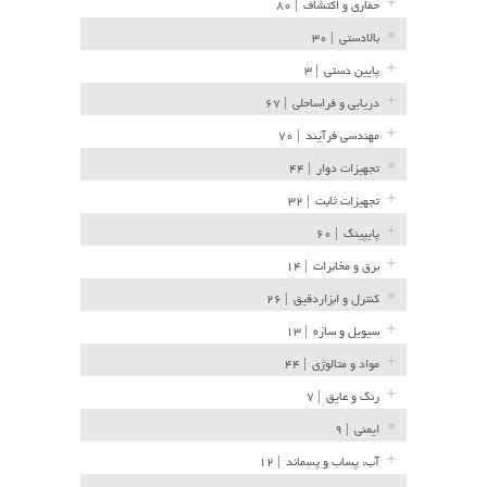
حفاری و اکتشاف
| ۸۰
بالادستی
| ۳۰
پایین دستی
| ۳
دریایی و فراساحلی
| ۶۷
مهندسی فرآیند
| ۷۰
تجهیزات دوار
| ۴۴
تجهیزات ثابت
| ۳۲
پایپینگ
| ۶۰
برق و مخابرات
| ۱۴
کنترل و ابزاردقیق
| ۲۶
سیویل و سازه
| ۱۳
مواد و متالوژی
| ۴۴
رنگ و عایق
| ۷
ایمنی
| ۹
آب، پساب و پسماند
| ۱۲