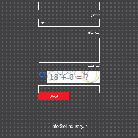
سازندگان و تامین کنندگان
| ۱۰
تامین مالی و سرمایه گذاری
| ۳۲
موضوع
ماشین آلات
| ۱۲
مدیریت پروژه
| ۹۱
متن پیام
مدیریت دانش
| ۹
مدیریت سازمانی و عمومی
| ۲
تأمین کالا
| ۱۳
کد امنیتی
| ۲۰
EPC
پیمانکاران بین المللی
| ۸
اطلاعات انرژی کشورها
| ۱۴
پروژه های خارجی
| ۱۵
نقشه های نفت و گاز خارجی
| ۱۰
شرکت های نفتی
| ۱۴
پلانت های فعال
| ۴۰
info@oilindustry.ir
طرح ها و پروژه ها
| ۳۵