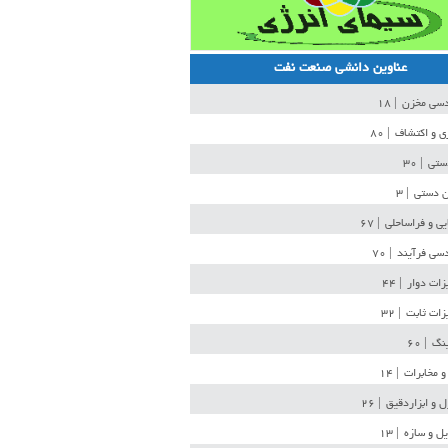
عناوین دانشی صنعت نفت
دسی مخزن
| ۱۸
ی و اکتشاف
| ۸۰
دستی
| ۳۰
ن دستی
| ۳
یی و فراساحلی
| ۶۷
سی فرآیند
| ۷۰
زات دوار
| ۴۴
زات ثابت
| ۳۲
ینگ
| ۶۰
و مخابرات
| ۱۴
ل و ابزاردقیق
| ۲۶
ل و سازه
| ۱۳