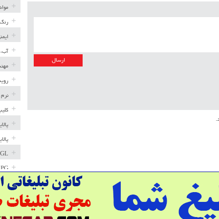
مواد
رنگ 
ایمن
آب، 
مهند
رویه
نرم 
کلیپ
.
پالا
پالا
GL
LPG
خط ل
مخاز
پترو