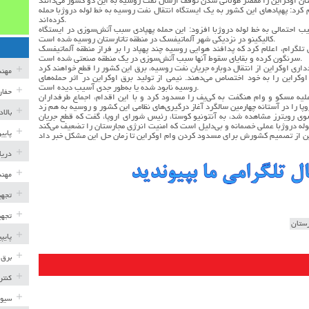
 کرد: پهپادهای این کشور به یک ایستگاه انتقال نفت روسیه به خط لوله دروژبا حمله
کرده‌اند.
یب احتمالی به خط لوله دروژبا افزود: این حمله پهپادی سبب آتش‌سوزی در ایستگاه
کالیکینو در نزدیکی شهر آلماتیفسک در منطقه تاتارستان روسیه شده است.
لگرام، اعلام کرد که پدافند هوایی روسیه چند پهپاد را بر فراز منطقه آلماتیفسک
سرنگون کرده و بقایای سقوط آنها سبب آتش‌سوزی در یک منطقه صنعتی شده است.
مهن
درصد از واردات برق اوکراین را به خود اختصاص می‌دهند. نیمی از تولید برق اوکراین در اثر حمله‌های
روسیه نابود شده یا به‌طور جدی آسیب دیده است.
حفار
علیه مسکو و وام هنگفت به کی‌یف را مسدود کرد و با این اقدام، اجماع طرفداران
بالا
 سوی رویترز مشاهده شد، به آنتونیو کوستا، رئیس شورای اروپا، گفت که قطع جریان
پایی
دریا
مهند
تجهی
تجهی
ستان
پایپ
برق 
کنتر
سیوی