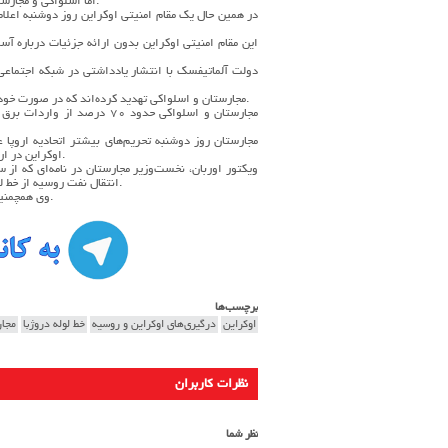
اما اسلواکی و مجارستان اوکراین را مقصر طولانی شدن توقف ارسال نفت روسیه به این دو کشور می‌دانند.
در همین حال یک مقام امنیتی اوکراین روز دوشنبه اعلام
این مقام امنیتی اوکراین بدون ارائه جزئیات درباره آس
دولت آلماتیفسک با انتشار یادداشتی در شبکه اجتماعی ت
مجارستان و اسلواکی تهدید کرده‌اند که در صورت خودداری اوکراین از انتقال دوباره جریان نفت روسیه، برق این کشور را قطع خواهند کرد.
مجارستان و اسلواکی حدود ۷۰ 
مجارستان روز دوشنبه تحریم‌های بیشتر اتحادیه اروپا 
اوکراین در اروپا را در آستانه چهارمین سالگرد آغاز درگیری‌های نظامی این کشور و روسیه به هم زد.
ویکتور اوربان، نخست‌وزیر مجارستان در نامه‌ای که از
انتقال نفت روسیه از خط لوله دروژبا عملی خصمانه و بی‌دلیل است که امنیت انرژی مجارستان را تضعیف می‌کند.
وی همچمنین از تصمیم کشورش برای مسدود کردن وام اوکراین تا زمان حل این مشکل خبر داد.
برچسب‌ها
اوکراین
درگیری‌های اوکراین و روسیه
خط لوله دروژبا
مجار
نظرات کاربران
نظر شما