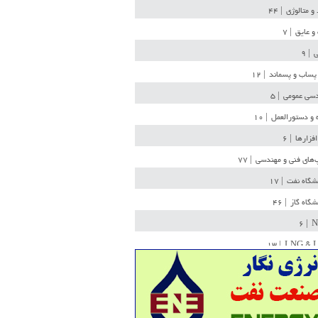
 و متالوژی
| ۴۴
و عایق
| ۷
ی
| ۹
پساب و پسماند
| ۱۲
سی عمومی
| ۵
 و دستورالعمل
| ۱۰
افزارها
| ۶
‌های فنی و مهندسی
| ۷۷
یشگاه نفت
| ۱۷
یشگاه گاز
| ۴۶
| ۶
N
| ۱۳
LNG & 
وله
| ۳۶
ن ذخیره
| ۱۵
شیمی
| ۱۴