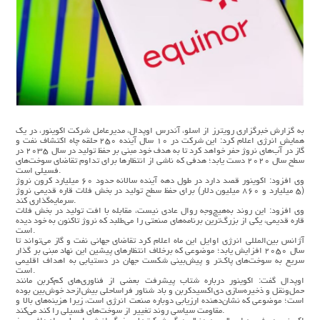
به گزارش خبرگزاری رویترز از اسلو، آندرس اوپدال، مدیرعامل شرکت اکوینور، در یک
همایش انرژی اعلام کرد: این شرکت در ۱۰ سال آینده ۲۵۰ حلقه چاه اکتشاف نفت و
گاز در آب‌های نروژ حفر خواهد کرد تا به هدف خود مبنی بر حفظ تولید در سال ۲۰۳۵ در
سطح سال ۲۰۲۰ دست یابد؛ هدفی که ناشی از انتظارها برای تداوم تقاضای سوخت‌های
فسیلی است.
وی افزود: اکوینور قصد دارد در طول دهه آینده سالانه حدود ۶۰ میلیارد کرون نروژ
(۵ میلیارد و ۸۶۰ میلیون دلار) برای حفظ سطح تولید در بخش فلات قاره قدیمی نروژ
سرمایه‌گذاری کند.
وی افزود: این روند به‌هیچ‌وجه روال عادی نیست، مقابله با افت تولید در بخش فلات
قاره قدیمی، یکی از بزرگ‌ترین برنامه‌های صنعتی را می‌طلبد که نروژ تاکنون به خود دیده
است.
آژانس بین‌المللی انرژی اوایل این ماه اعلام کرد تقاضای جهانی نفت و گاز می‌تواند تا
سال ۲۰۵۰ افزایش یابد؛ موضوعی که برخلاف انتظارهای پیشین این نهاد مبنی بر گذار
سریع به سوخت‌های پاک‌تر و پیش‌بینی شکست جهان در دستیابی به اهداف اقلیمی
است.
اوپدال گفت: اکوینور درباره شتاب پیشرفت بعضی از فناوری‌های کم‌کربن مانند
حمل‌ونقل و ذخیره‌سازی دی‌اکسیدکربن و باد شناور فراساحلی بیش‌ازحد خوش‌بین بوده
است؛ موضوعی که نشان‌دهنده ارزیابی دوباره صنعت انرژی است، زیرا هزینه‌های بالا و
مقاومت سیاسی روند تغییر از سوخت‌های فسیلی را کند می‌کند.