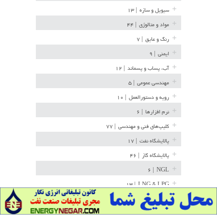
سیویل و سازه
| ۱۳
مواد و متالوژی
| ۴۴
رنگ و عایق
| ۷
ایمنی
| ۹
آب، پساب و پسماند
| ۱۲
مهندسی عمومی
| ۵
رویه و دستورالعمل
| ۱۰
نرم افزارها
| ۶
کلیپ‌های فنی و مهندسی
| ۷۷
پالایشگاه نفت
| ۱۷
پالایشگاه گاز
| ۴۶
| ۶
NGL
| ۱۳
LNG & LPG
خط لوله
| ۳۶
مخازن ذخیره
| ۱۵