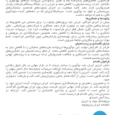
فراصوتی، معماری‌های پیشرفته چاه و تغییر ترشوندگی می‌تواند گره‌های بهره‌وری را
بگشاید، اثرات زیست‌محیطی را کاهش دهد و ایران را در جایگاه پیشگام بازیافت پایدار
هیدروکربن قرار دهد. کلید موفقیت در اجرای پایلوت‌های هدفمند، مشارکت‌های
بین‌صنعتی و تعهد به نوآوری است؛ سرمایه‌گذاری‌ای که در دهه‌های آینده سودآوری
کلان به همراه خواهد داشت.
پایلوت‌ها و همکاری‌ها
پیش از اجرای فراگیر، ایران باید پروژه‌های پایلوت را برای سنجش این فناوری‌ها در
شرایط واقعی مخازن خود در اولویت قرار دهد. همکاری با شرکت‌های بین‌المللی ـ نظیر
آنچه در میدان گازی شمال قطر برای فراصوت با موفقیت اجرا شد ـ می‌تواند سرعت
یادگیری را بالا ببرد و ریسک‌ها را کاهش دهد، همچنین سرمایه‌گذاری در پژوهش و
مدل‌سازی پیشرفته مخزن برای بهینه‌سازی پارامترهایی چون فرکانس فراصوت، حجم
مواد تزریقی و مکان‌یابی چاه‌ها ضروری است.
مزایای اقتصادی و زیست‌محیطی
فراتر از افزایش تولید، این نوآوری‌ها می‌توانند هزینه‌های عملیاتی را با کاهش نیاز به
عملیات‌های تکراری تحریک یا تعمیر کاهش دهند. از منظر زیست‌محیطی نیز جایگزین‌های
پاک‌تری نسبت به اسیدکاری و شکافت هیدرولیکی ارائه می‌دهند و با روندهای جهانی
پایداری همسو هستند.
فراخوان اقدام
بخش انرژی ایران باید نوآوری را بیشتر دریابد تا در بازار جهانی در حال تحول رقابتی
بماند. پذیرش این فناوری‌های پیشرفته بازیافت می‌تواند میلیاردها دلار ذخایر پنهان را
آزاد کند، امنیت انرژی را ارتقا دهد و تاب‌آوری اقتصادی بلندمدت را تضمین کند. زمان
اقدام اکنون است؛ پیش از آنکه فشار مخازن بیش‌ازپیش افت کند و بازیافت دشوارتر
شود.
با برنامه‌ریزی راهبردی و سرمایه‌گذاری جسورانه، ایران می‌تواند آینده انرژی خود را
بازتعریف کند. در دوران گذار جهانی انرژی، فرصت پیش روی ایران بهره‌گیری کارآمدتر
از منابع است تا امنیت انرژی و پایداری اقتصادی را تضمین کند. ابزارها در
دسترس‌اند؛ زمان اقدام فرا رسیده است.
رضا آبش احمدلو
پژوهشگر مواد و انرژی
ماهنامه ایران پترولیوم