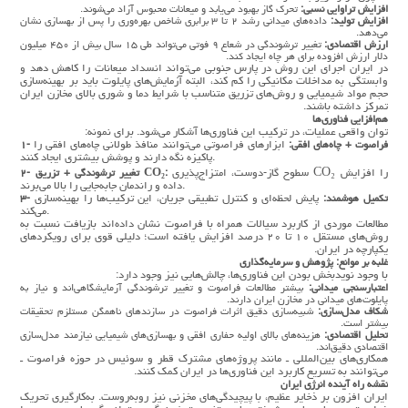
افزایش تراوایی نسبی
:
تحرک گاز بهبود می‌یابد و میعانات محبوس آزاد می‌شوند.
افزایش تولید
:
داده‌های میدانی رشد ۲ تا ۳ برابری شاخص بهره‌وری را پس از بهسازی نشان
می‌دهد.
ارزش اقتصادی
:
تغییر ترشوندگی در شعاع ۹ فوتی می‌تواند طی ۱۵ سال بیش از ۴۵۰ میلیون
دلار ارزش افزوده برای هر چاه ایجاد کند.
در ایران اجرای این روش در پارس جنوبی می‌تواند انسداد میعانات را کاهش دهد و
وابستگی به مداخلات مکانیکی را کم کند، البته آزمایش‌های پایلوت باید بر بهینه‌سازی
حجم مواد شیمیایی و روش‌های تزریق متناسب با شرایط دما و شوری بالای مخازن ایران
تمرکز داشته باشند.
هم‌افزایی فناوری‌ها
توان واقعی عملیات، در ترکیب این فناوری‌ها آشکار می‌شود. برای نمونه:
۱- فراصوت + چاه‌های افقی
:
ابزارهای فراصوتی می‌توانند منافذ طولانی چاه‌های افقی را
پاکیزه نگه دارند و پوشش بیشتری ایجاد کنند.
سطوح گاز-دوست، امتزاج‌پذیری CO₂ را افزایش
CO₂:
۲- تغییر ترشوندگی + تزریق
داده و راندمان جابه‌جایی را بالا می‌برند.
۳- تکمیل هوشمند
:
پایش لحظه‌ای و کنترل تطبیقی جریان، این ترکیب‌ها را بهینه‌سازی
می‌کند.
مطالعات موردی از کاربرد سیالات همراه با فراصوت نشان داده‌اند بازیافت نسبت به
روش‌های مستقل ۱۰ تا ۲۰ درصد افزایش یافته است؛ دلیلی قوی برای رویکردهای
یکپارچه در ایران.
غلبه بر موانع: پژوهش و سرمایه‌گذاری
با وجود نویدبخش بودن این فناوری‌ها، چالش‌هایی نیز وجود دارد:
اعتبارسنجی میدانی
:
بیشتر مطالعات فراصوت و تغییر ترشوندگی آزمایشگاهی‌اند و نیاز به
پایلوت‌های میدانی در مخازن ایران دارند.
شکاف مدل‌سازی
:
شبیه‌سازی دقیق اثرات فراصوت در سازندهای ناهمگن مستلزم تحقیقات
بیشتر است.
تحلیل اقتصادی
:
هزینه‌های بالای اولیه حفاری افقی و بهسازی‌های شیمیایی نیازمند مدل‌سازی
اقتصادی دقیق‌اند.
همکاری‌های بین‌المللی ـ مانند پروژه‌های مشترک قطر و سوئیس در حوزه فراصوت ـ
می‌توانند به تسریع کاربرد این فناوری‌ها در ایران کمک کنند.
نقشه راه آینده انرژی ایران
ایران افزون بر ذخایر عظیم، با پیچیدگی‌های مخزنی نیز روبه‌روست. به‌کارگیری تحریک