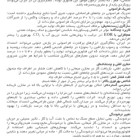
شمالی» قطر ـ که بستر آزمون موفق این فناوری بوده ـ به‌کارگیری آن در ایران می‌تواند
رویکردی پایدار و مقرون‌به‌صرفه باشد.
تحریک فراصوتی
تحریک فراصوتی در چاه‌های فراساحلی جنوب شرق آسیا نتایج چشمگیری داشته است؛
به‌گونه‌ای که تولید نفت را تا ۳۰ درصد افزایش داد و رسوبات واکس را از شیرآلات
گاز برداشتی زدود. مهم‌ترین مزایای تحریک فراصوتی عبارت‌اند از:
سازگاری زیست‌محیطی
:
برخلاف اسیدکاری، پسماند خطرناک تولید نمی‌کند.
کاربرد چندگانه
:
مؤثر در کاهش ویسکوزیته، شکستن امولسیون و حذف رسوبات معدنی.
هم‌افزایی با
EOR
:
در ترکیب با روش‌هایی مانند تزریق آب یا CO₂، بهره‌وری را بیشتر
افزایش می‌دهد.
در ایران، به‌کارگیری ابزارهای پرقدرت فراصوتی در پارس جنوبی می‌تواند انسداد
میعانات و رسوب پارافین را به‌ویژه در چاه‌های قدیمی کاهش دهد. تجربیات روسیه و
قطر نیز نشان داده‌اند که این فناوری می‌تواند تولید را به‌طور پایدار ۴۰ تا ۱۰۰ درصد
افزایش دهد، هرچند تدوین معیارهای غربالگری متناسب با شرایط هر مخزن ضروری
است.
حفاری افقی و چندشاخه‌ای
حفاری افقی، بازیافت گاز در مخازن میعانی را با کاهش افت فشار در اطراف چاه متحول
کرده است. مزیت‌های کلیدی چاه‌های افقی نسبت به چاه‌های عمودی عبارت‌اند از:
افت فشار کمتر
:
کاهش تا ۶.۵ برابری اشباع میعانات اطراف چاه.
شاخص بهره‌وری بالاتر
:
تا ۵.۸ برابر بیشتر پس از عبور از نقطه شبنم.
دسترسی گسترده‌تر
:
امکان بهره‌برداری از لایه‌های نازک با تراوایی بالا که در مخازن کربناته
ایران رایج‌اند.
چاه‌های چندشاخه‌ای با انشعاب‌های متعدد این مزایا را دوچندان می‌کنند، زیرا جریان را در
چند زون توزیع کرده، اثرات تلاطمی را کاهش داده و تماس بیشتری با لایه‌های
بهره‌بردار برقرار می‌کنند. در میدان گنبد شمالی قطر، چنین طراحی‌هایی انسداد میعانات
را به حداقل رسانده و در زون‌های با تراوایی بالا تا ۸۵ درصد بازیافت را بهبود
بخشیده‌اند.
تغییر ترشوندگی
ترشوندگی ـ یعنی تمایل سطح سنگ به تماس با نفت، آب یا گاز ـ تأثیر عمیقی بر جریان
سیالات دارد. در مخازن گاز میعانی، سنگ‌های با ترشوندگی مایع‌دوست هیدروکربن‌ها را
محبوس و انسداد را تشدید می‌کنند. بهسازی‌های شیمیایی نظیر استفاده از
فلوئوروپلیمرها می‌توانند ترشوندگی را به حالت گاز - ماده‌ تر میانی تغییر دهند و نتایجی
همچون موارد زیر به همراه داشته باشند: