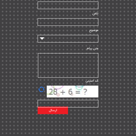
ساخت و نصب
| ۱۲
راه اندازی
| ۹
تلفن
سازندگان و تامین کنندگان
| ۱۰
تامین مالی و سرمایه گذاری
| ۳۲
موضوع
ماشین آلات
| ۱۲
مدیریت پروژه
| ۹۱
متن پیام
مدیریت دانش
| ۹
مدیریت سازمانی و عمومی
| ۲
تأمین کالا
| ۱۳
کد امنیتی
| ۲۰
EPC
پیمانکاران بین المللی
| ۸
اطلاعات انرژی کشورها
| ۱۴
پروژه های خارجی
| ۱۵
نقشه های نفت و گاز خارجی
| ۱۰
شرکت های نفتی
| ۱۴