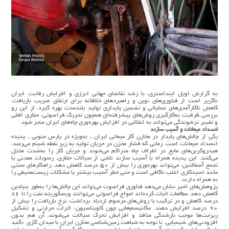
به گزارش اویل اینداستری، با رشد تقاضای جهانی انرژی و افزایش رقابت، ایران
ناگزیر است از فناوری‌های نوین و راهبردهای خلاقانه برای ارتقای ضریب بازیافت،
کاهش ناکارآمدی‌های عملیاتی و تضمین پایداری تولید بلندمدت بهره گیرد. از این رو
بررسی ظرفیت به‌کارگیری روش‌های پیشرفته‌ای همچون تحریک فراصوتی، حفاری افقی
و تغییر ترشوندگی می‌تواند به انقلابی در افزایش بهره‌وری چاه‌های ایران منجر شود.
انسداد میعانات و آسیب سازند
یکی از چالش‌های پایدار در مخازن گاز میعانی ایران ـ به‌ویژه در پارس جنوبی ـ پدیده
انسداد میعانات است. زمانی که فشار مخزن در جریان تولید به زیر نقطه شبنم می‌رسد،
هیدروکربن‌های مایع در اطراف چاه متراکم می‌شوند و جریان گاز را به‌شدت مختل
می‌کنند. این پدیده همراه با آسیب سازند ناشی از سیالات حفاری، رسوبات معدنی یا
تجمع آسفالتین، می‌تواند بهره‌وری را بیش از ۵۰ درصد کاهش دهد. راهکارهای سنتی
مانند اسیدکاری اغلب ناکافی است و حتی خطر آسیب بیشتر یا مشکلات زیست‌محیطی را
به همراه دارند.
پژوهش‌های اخیر نشان می‌دهد فناوری فراصوت می‌تواند این چالش‌ها را به‌طور بنیادین
کاهش دهد. مطالعات اثبات کرده‌اند امواج فراصوتی می‌توانند ویسکوزیته نفت را تا ۸۶
درصد کاهش و در ترکیب با روش‌های مرسوم ازدیاد برداشت، نرخ بازیافت را بیش از
۹۰ درصد افزایش دهند. مکانیسم‌هایی چون کاویتاسیون، اثرات حرارتی و تشکیل
ریزجت‌ها موجب بازشدگی منافذ و افزایش تحرک سیالات می‌شوند، آن هم بدون
افزودنی‌های شیمیایی. با توجه به شباهت زمین‌شناسی مخازن ایران با میدان گازی «گنبد