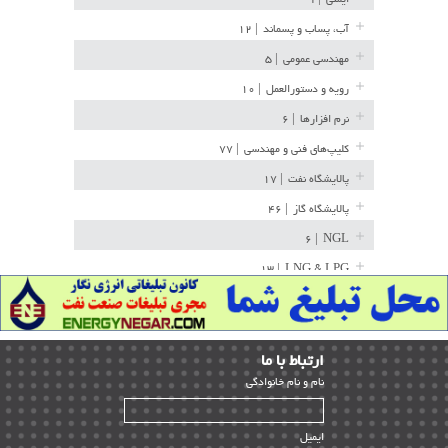
آب، پساب و پسماند
| ۱۲
مهندسی عمومی
| ۵
رویه و دستورالعمل
| ۱۰
نرم افزارها
| ۶
کلیپ‌های فنی و مهندسی
| ۷۷
پالایشگاه نفت
| ۱۷
پالایشگاه گاز
| ۴۶
| ۶
NGL
| ۱۳
LNG & LPG
خط لوله
| ۳۶
مخازن ذخیره
| ۱۵
ارﺗﺒﺎط ﺑﺎ ما
پتروشیمی
| ۱۴
ﻧﺎم و ﻧﺎم ﺧﺎﻧﻮادﮔﻰ
بازرسی و QC
| ۱۵
| ۳۹
HSE
ایمیل