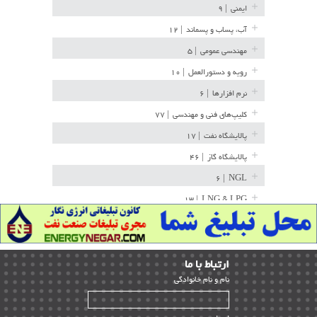
ایمنی
| ۹
آب، پساب و پسماند
| ۱۲
مهندسی عمومی
| ۵
رویه و دستورالعمل
| ۱۰
نرم افزارها
| ۶
کلیپ‌های فنی و مهندسی
| ۷۷
پالایشگاه نفت
| ۱۷
پالایشگاه گاز
| ۴۶
| ۶
NGL
| ۱۳
LNG & LPG
خط لوله
| ۳۶
مخازن ذخیره
| ۱۵
ارﺗﺒﺎط ﺑﺎ ما
پتروشیمی
| ۱۴
ﻧﺎم و ﻧﺎم ﺧﺎﻧﻮادﮔﻰ
بازرسی و QC
| ۱۵
| ۳۹
HSE