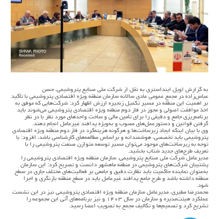
به گزارش اویل اینداستری به نقل از شرکت ملی صنایع پتروشیمی، حسن
عباس‌زاده در مجمع عمومی عادی سالانه سازمان منطقه ویژه اقتصادی پتروشیمی با تأکید
بر اهمیت این منطقه در مسیر تکمیل زنجیره ارزش اظهار کرد: شرکت‌هایی که موفق به
اخذ موافقت اصولی و مجوز در فاز دوم منطقه ویژه اقتصادی پتروشیمی می‌شوند باید
برنامه‌ریزی جامع و دقیقی را برای تأمین مالی و ساخت واحدهای مورد نظر با در نظر
گرفتن قوانین و دستورعمل‌های مصوب و به‌ویژه پدافند غیرعامل انجام دهند.
وی با بیان اینکه ایجاد زیرساخت‌ها و هرگونه هزینه‌کرد در فاز دوم منطقه ویژه اقتصادی
پتروشیمی باید تخصصی، هوشمندانه و براساس مطالعه‌های کارشناسی باشد، افزود: با
توجه به زیرساخت‌های موجود می‌توان مسیر توسعه متوازن صنعت پتروشیمی را با
تعریف طرح‌های جدید شتاب بخشید.
مدیرعامل شرکت ملی صنایع پتروشیمی، سازمان منطقه ویژه اقتصادی پتروشیمی را
پشتیبان شرکت‌های پتروشیمی در منطقه ماهشهر دانست و تصریح کرد: این سازمان
به‌عنوان نماینده حاکمیت باید نظارت دقیق و جامعی بر فعالیت‌های مختلف جاری در سطح
منطقه داشته باشد و طرح جامع پدافند غیرعامل باید در سطح منطقه بازنگری و اجرا
شود.
محمدرضا مطیری، مدیرعامل سازمان منطقه ویژه اقتصادی پتروشیمی نیز در این نشست
عملکرد هیئت‌مدیره و سازمان در سال ۱۴۰۳ و نیز برنامه‌های آتی این مجموعه را
تشریح کرد و تصمیم‌ها و تکالیف مجمع به تصویب اعضا رسید.