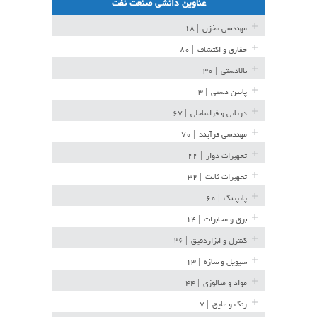
عناوین دانشی صنعت نفت
مهندسی مخزن
| ۱۸
حفاری و اکتشاف
| ۸۰
بالادستی
| ۳۰
پایین دستی
| ۳
دریایی و فراساحلی
| ۶۷
مهندسی فرآیند
| ۷۰
تجهیزات دوار
| ۴۴
تجهیزات ثابت
| ۳۲
پایپینگ
| ۶۰
برق و مخابرات
| ۱۴
کنترل و ابزاردقیق
| ۲۶
سیویل و سازه
| ۱۳
مواد و متالوژی
| ۴۴
رنگ و عایق
| ۷