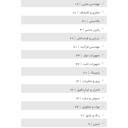
مهندسی مخزن
| ۱۸
حفاری و اکتشاف
| ۸۰
بالادستی
| ۳۰
پایین دستی
| ۳
دریایی و فراساحلی
| ۶۷
مهندسی فرآیند
| ۷۰
تجهیزات دوار
| ۴۴
تجهیزات ثابت
| ۳۲
پایپینگ
| ۶۰
برق و مخابرات
| ۱۴
کنترل و ابزاردقیق
| ۲۶
سیویل و سازه
| ۱۳
مواد و متالوژی
| ۴۴
رنگ و عایق
| ۷
ایمنی
| ۹