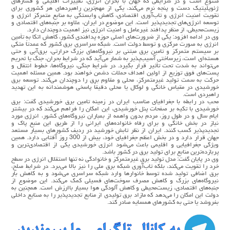
متنوع است و در شرایطی که جهان با بحران انرژی، تغییرات اقلیمی و فشارهای
ژئوپلیتیک دست و پنجه نرم می‌کند، یکی از مهم‌ترین راهبردهای هر کشوری برای
تقویت امنیت انرژی و تاب‌آوری اقتصادی، کاهش وابستگی به منابع متمرکز انرژی و
توسعه انرژی‌های تجدیدپذیر است. این موضوع در ایران، علاوه بر جنبه‌های اقتصادی و
زیست‌محیطی، از منظر پدافند غیرعامل و امنیت انرژی نیز اهمیت دوچندان دارد.
وی در ادامه افزود: یکی از ضرورت‌های اصلی حوزه پدافندی کشور، کاهش اتکا به تأمین
انرژی به صورت مرکزی و توسط دولت است. شبکه سراسری برق کشور که عمدتاً متکی
بر سیستم متمرکز و تامین برق مبتنی بر نیروگاه‌های بزرگ حرارتی، برق‌آبی و حتی
هسته‌ای است، زیرساختی آسیب‌پذیر به شمار می‌آید که در شرایط بحران، جنگ یا تحریم
می‌تواند به شدت تحت تأثیر قرار بگیرد. در شرایط جنگی، نیروگاه‌ها، خطوط انتقال و
پست‌های فوق توزیع از اولین اهداف حملات دشمن خواهند بود. همین مسئله اهمیت
حرکت به سمت تولید غیرمتمرکز، محلی و مقاوم برق را دوچندان می‌کند. توسعه برق
خورشیدی در مقیاس خانگی و لوکال یا محلی دقیقاً پاسخی هوشمندانه به این تهدید
راهبردی است.
محب در رابطه با جغرافیای مناسب ایران در زمینه تامین برق خورشیدی گفت: برق
خورشیدی با تکیه بر صفحات پنل خورشیدی، این امکان را فراهم می‌کند که در بیشتر
ایام سال و در طول روز، مردم بدون واهمه از بمباران نیروگاه‌های کشور، انرژی مورد
نیاز در بخش خانگی و برای رفاه خانواده‌های ایرانی را از طریق این منبع پاک و
تجدیدپذیر کسب کنند. ایران از نظر تابش خورشید در ردیف کشورهای بسیار مستعد
جهان قرار دارد و در بخش اعظم جغرافیای خود، بیش از 300 روز آفتابی دارد. همین
ویژگی جغرافیایی و اقلیمی باعث می‌شود انرژی خورشیدی یکی از اقتصادی‌ترین و
پربازده‌ترین منابع برای تولید برق در کشور باشد.
وی در پایان گفت: مدل تولید برق غیرمتمرکز و خانوادگی نه تنها استقلال انرژی در سطح
خرد را تقویت می‌کند، بلکه تاب‌آوری شبکه برق ملی را نیز بالا می‌برد. در شرایط صلح،
برق اضافی تولید شده توسط خانوارها وارد شبکه سراسری می‌شود و به کاهش بار
نیروگاه‌های بزرگ و کاهش مصرف سوخت‌های فسیلی کمک می‌کند. این موضوع از
جنبه‌های اقتصادی، زیست‌محیطی و کاهش آلودگی هوا بسیار باارزش است. همچنین به
دولت این امکان را می‌دهد که مازاد برق تولیدی از منابع تجدیدپذیر را به صنایع داخلی
بفروشد یا حتی به کشورهای همسایه صادر کند.