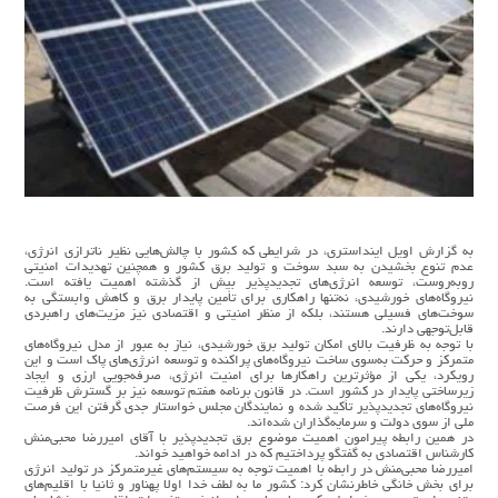
به گزارش اویل اینداستری، در شرایطی که کشور با چالش‌هایی نظیر ناترازی انرژی،
عدم تنوع بخشیدن به سبد سوخت و تولید برق کشور و همچنین تهدیدات امنیتی
روبه‌روست، توسعه انرژی‌های تجدیدپذیر بیش از گذشته اهمیت یافته است.
نیروگاه‌های خورشیدی، نه‌تنها راهکاری برای تأمین پایدار برق و کاهش وابستگی به
سوخت‌های فسیلی هستند، بلکه از منظر امنیتی و اقتصادی نیز مزیت‌های راهبردی
قابل‌توجهی دارند.
با توجه به ظرفیت بالای امکان تولید برق خورشیدی، نیاز به عبور از مدل نیروگاه‌های
متمرکز و حرکت به‌سوی ساخت نیروگاه‌های پراکنده و توسعه انرژی‌های پاک است و این
رویکرد، یکی از مؤثرترین راهکارها برای امنیت انرژی، صرفه‌جویی ارزی و ایجاد
زیرساختی پایدار در کشور است. در قانون برنامه هفتم توسعه نیز بر گسترش ظرفیت
نیروگاه‌های تجدیدپذیر تأکید شده و نمایندگان مجلس خواستار جدی گرفتن این فرصت
ملی از سوی دولت و سرمایه‌گذاران شده‌اند.
در همین رابطه پیرامون اهمیت موضوع برق تجدیدپذیر با آقای امیررضا محبی‌منش
کارشناس اقتصادی به گفتگو پرداختیم که در ادامه خواهید خواند.
امیررضا محبی‌منش در رابطه با اهمیت توجه به سیستم‌های غیرمتمرکز در تولید انرژی
برای بخش خانگی خاطرنشان کرد: کشور ما به لطف خدا اولا پهناور و ثانیا با اقلیم‌های