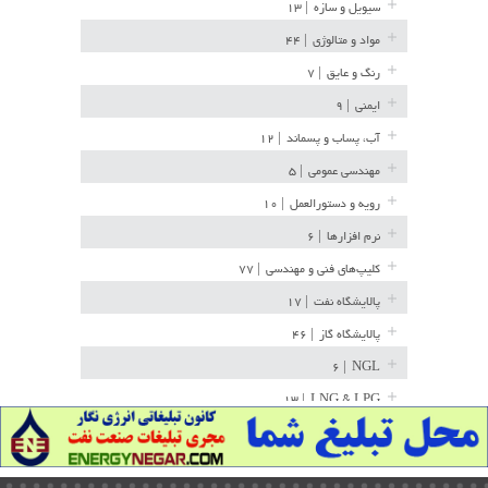
سیویل و سازه
| ۱۳
مواد و متالوژی
| ۴۴
رنگ و عایق
| ۷
ایمنی
| ۹
آب، پساب و پسماند
| ۱۲
مهندسی عمومی
| ۵
رویه و دستورالعمل
| ۱۰
نرم افزارها
| ۶
کلیپ‌های فنی و مهندسی
| ۷۷
پالایشگاه نفت
| ۱۷
پالایشگاه گاز
| ۴۶
| ۶
NGL
| ۱۳
LNG & LPG
خط لوله
| ۳۶
مخازن ذخیره
| ۱۵