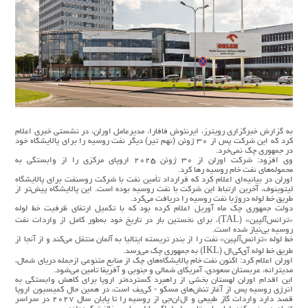
به گزارش خبرگزاری رویترز، ایرنئوش فافارا، مدیرعامل اورلن، در نشستی خبری اعلام
کرد که این شرکت پس از ۳۰ ژوئن (نهم تیر) دیگر نفت روسیه را برای پالایشگاه خود
در جمهوری چک نمی‌خرد.
وی افزود: شرکت اورلن از ۳۰ ژوئن ۲۰۲۵ اروپای مرکزی را از وابستگی به
محموله‌های نفت خام روسیه رها کرد.
اورلن در بیانیه‌ای اعلام کرد که قرارداد تأمین نفت با شرکت روسنفت برای پالایشگاه
لیتوینوف، آخرین ارتباط این شرکت با نفت روسیه بوده است. این پالایشگاه پیش‌تر از
طریق خط لوله دروژبا نفت روسیه را دریافت می‌کرد.
دولت جمهوری چک ماه آوریل اعلام کرده بود که با تکمیل ارتقای ظرفیت خط لوله
«ترانس‌آلپین» (TAL)، برای نخستین‌ بار در تاریخ خود به‌طور کامل از واردات نفت
روسیه بی‌نیاز شده است.
خط لوله «ترانس‌آلپین» نفت را از بندر تریسته ایتالیا به آلمان منتقل می‌کند و از آنجا از
طریق خط لوله آی‌کی‌ال (IKL) به جمهوری چک می‌رسد.
اورلن اعلام کرد: اکنون نفت خام پالایشگاه‌های چک از منابع متنوعی ازجمله دریای شمال،
مدیترانه، عربستان سعودی، آمریکای شمالی و جنوبی و آفریقا تأمین می‌شود.
این اقدام اورلن لهستان بخشی از راهبرد گسترده‌تر اروپا برای کاهش وابستگی به
انرژی روسیه پس از آغاز تنش‌های مسکو - کی‌یف است، در همین حال کمیسیون اروپا
قصد دارد واردات گاز طبیعی و ال‌ان‌جی از روسیه را تا پایان سال ۲۰۲۷ در سراسر