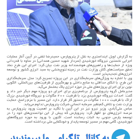
به گزارش اویل اینداستری به نقل از پتروپارس، حمیدرضا ثقفی در آیین آغاز عملیات
اجرایی نخستین نیروگاه خورشیدی (سردار شهید حسین همدانی) در ساوه با قدردانی
ویژه از حمایت‌ها و راهبری‌های هوشمندانه وزیر نفت بیان کرد: اجرای این طرح نماد
تحقق سیاست‌های کلان وزارت نفت در زمینه تنوع‌بخشی به سبد انرژی کشور و توسعه
انرژی‌های تجدیدپذیر است.
وی با اشاره به ویژگی‌های سرمایه‌گذاری در این پروژه تصریح کرد: مدل سرمایه‌گذاری
این طرح، با اتکای حداقلی به منابع داخلی و بهره‌گیری از ظرفیت‌های بین‌المللی، الگویی
نوین برای اجرای پروژه‌های ملی در حوزه انرژی پاک به‌شمار می‌آید.
مدیرعامل گروه پتروپارس از برنامه‌ریزی برای اجرای دو پروژه مهم دیگر خبر داد و
گفت: احداث نیروگاه خورشیدی یزد با ظرفیت ۲۰۰ مگاوات و نیروگاه خورشیدی بزرگ
اراک با ظرفیت ۱۰۰۰ مگاوات در دستور کار قرار دارد. این مسیر با عزم راسخ، حمایت
وزارت نفت و تلاش کم‌نظیر سرمایه انسانی شرکت پتروپارس تداوم می‌یابد.
عباس علی‌آبادی، وزیر نیرو نیز در این آیین با تأکید بر اهمیت ورود پتروپارس به
عرصه انرژی‌های نو اظهار کرد: پتروپارس که پیش از این توانمندی‌های خود را در
توسعه پارس جنوبی به اثبات رسانده است، اکنون با ورود به حوزه نیروگاه‌های
خورشیدی، گامی مهم در مسیر توسعه پایدار و خودکفایی ملی برداشته است.