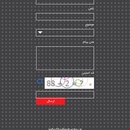
راه اندازی
| ۹
تلفن
سازندگان و تامین کنندگان
| ۱۰
تامین مالی و سرمایه گذاری
| ۳۲
موضوع
ماشین آلات
| ۱۲
مدیریت پروژه
| ۹۱
متن پیام
مدیریت دانش
| ۹
مدیریت سازمانی و عمومی
| ۲
تأمین کالا
| ۱۳
کد امنیتی
| ۲۰
EPC
پیمانکاران بین المللی
| ۸
اطلاعات انرژی کشورها
| ۱۴
پروژه های خارجی
| ۱۵
نقشه های نفت و گاز خارجی
| ۱۰
شرکت های نفتی
| ۱۴
پلانت های فعال
| ۴۰
info@oilindustry.ir