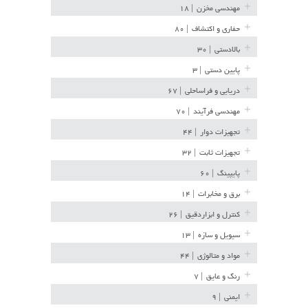
مهندسی مخزن
| ۱۸
حفاری و اکتشاف
| ۸۰
بالادستی
| ۳۰
پایین دستی
| ۳
دریایی و فراساحلی
| ۶۷
مهندسی فرآیند
| ۷۰
تجهیزات دوار
| ۴۴
تجهیزات ثابت
| ۳۲
پایپینگ
| ۶۰
برق و مخابرات
| ۱۴
کنترل و ابزاردقیق
| ۲۶
سیویل و سازه
| ۱۳
مواد و متالوژی
| ۴۴
رنگ و عایق
| ۷
ایمنی
| ۹