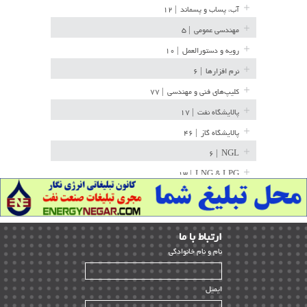
آب، پساب و پسماند
| ۱۲
مهندسی عمومی
| ۵
رویه و دستورالعمل
| ۱۰
نرم افزارها
| ۶
کلیپ‌های فنی و مهندسی
| ۷۷
پالایشگاه نفت
| ۱۷
پالایشگاه گاز
| ۴۶
| ۶
NGL
| ۱۳
LNG & LPG
خط لوله
| ۳۶
مخازن ذخیره
| ۱۵
ارﺗﺒﺎط ﺑﺎ ما
پتروشیمی
| ۱۴
ﻧﺎم و ﻧﺎم ﺧﺎﻧﻮادﮔﻰ
بازرسی و QC
| ۱۵
| ۳۹
HSE
ایمیل
ساخت و نصب
| ۱۲