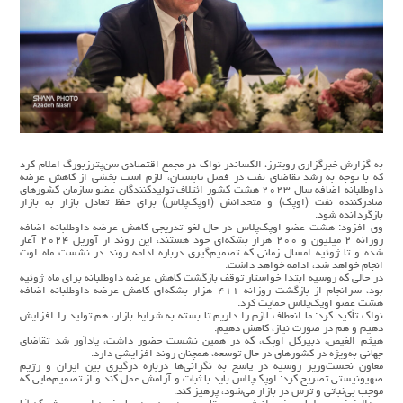
به گزارش خبرگزاری رویترز، الکساندر نواک در مجمع اقتصادی سن‌پترزبورگ اعلام کرد
که با توجه به رشد تقاضای نفت در فصل تابستان، لازم است بخشی از کاهش‌ عرضه
داوطلبانه اضافه سال ۲۰۲۳ هشت کشور ائتلاف تولیدکنندگان عضو سازمان کشورهای
صادرکننده نفت (اوپک) و متحدانش (اوپک‌پلاس) برای حفظ تعادل بازار به بازار
بازگردانده شود.
وی افزود: هشت عضو اوپک‌پلاس در حال لغو تدریجی کاهش عرضه داوطلبانه اضافه
روزانه ۲ میلیون و ۲۰۰ هزار بشکه‌ای خود هستند، این روند از آوریل ۲۰۲۴ آغاز
شده و تا ژوئیه امسال زمانی که تصمیم‌گیری درباره ادامه روند در نشست ماه اوت
انجام خواهد شد، ادامه خواهد داشت.
در حالی که روسیه ابتدا خواستار توقف بازگشت کاهش عرضه داوطلبانه برای ماه ژوئیه
بود، سرانجام از بازگشت روزانه ۴۱۱ هزار بشکه‌ای کاهش عرضه داوطلبانه اضافه
هشت عضو اوپک‌پلاس حمایت کرد.
نواک تأکید کرد: ما انعطاف لازم را داریم تا بسته به شرایط بازار، هم تولید را افزایش
دهیم و هم در صورت نیاز، کاهش دهیم.
هیثم الغیص، دبیرکل اوپک، که در همین نشست حضور داشت، یادآور شد تقاضای
جهانی به‌ویژه در کشورهای در حال توسعه، همچنان روند افزایشی دارد.
معاون نخست‌وزیر روسیه در پاسخ به نگرانی‌ها درباره درگیری بین ایران و رژیم
صهیونیستی تصریح کرد: اوپک‌پلاس باید با ثبات و آرامش عمل کند و از تصمیم‌هایی که
موجب بی‌ثباتی و ترس در بازار می‌شود، پرهیز کند.