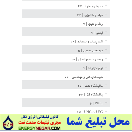
سیویل و سازه
| ۱۳
مواد و متالوژی
| ۴۴
رنگ و عایق
| ۷
ایمنی
| ۹
آب، پساب و پسماند
| ۱۲
مهندسی عمومی
| ۵
رویه و دستورالعمل
| ۱۰
نرم افزارها
| ۶
کلیپ‌های فنی و مهندسی
| ۷۷
پالایشگاه نفت
| ۱۷
پالایشگاه گاز
| ۴۶
| ۶
NGL
| ۱۳
LNG & LPG
خط لوله
| ۳۶
مخازن ذخیره
| ۱۵