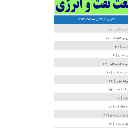
عناوین دانشی صنعت نفت
دسی مخزن
| ۱۸
ی و اکتشاف
| ۸۰
دستی
| ۳۰
ن دستی
| ۳
یی و فراساحلی
| ۶۷
سی فرآیند
| ۷۰
زات دوار
| ۴۴
زات ثابت
| ۳۲
ینگ
| ۶۰
و مخابرات
| ۱۴
ل و ابزاردقیق
| ۲۶
ل و سازه
| ۱۳