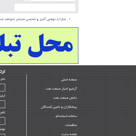
عبارات توهین آمیز و شخصی منتشر نخواهد شد
ارﺗﺒ
ﻧﺎم 
صفحه اصلی
آرشیو اخبار صنعت نفت
ایمی
دانش صنعت نفت
پیمانکاران و تامین کنندگان
تلفن
سامانه استخدام
مناقصات
موض
نقشه سایت