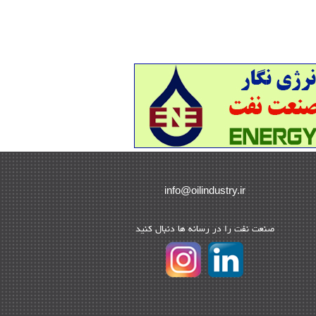
ی و QC
| ۱۵
| ۳۹
ت و نصب
| ۱۲
اندازی
| ۹
دگان و تامین کنندگان
| ۱۰
ن مالی و سرمایه گذاری
| ۳۲
ن آلات
| ۱۲
یت پروژه
| ۹۱
ریت دانش
| ۹
info@oilindustry.ir
یت سازمانی و عمومی
| ۲
 کالا
| ۱۳
ﺻﻨﻌﺖ ﻧﻔﺖ را در رﺳﺎﻧﻪ ﻫﺎ دﻧﺒﺎل ﻛﻨﻴﺪ
| ۲۰
کاران بین المللی
| ۸
عات انرژی کشورها
| ۱۴
ه های خارجی
| ۱۵