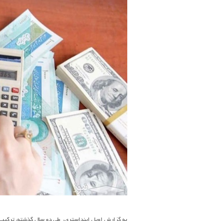
به گزارش اویل اینداستری، طی دو سال گذشته، ترکیب