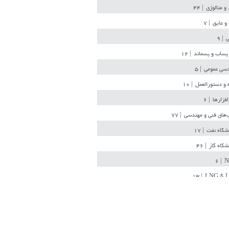
 و متالوژی
| ۴۴
و عایق
| ۷
ی
| ۹
پساب و پسماند
| ۱۲
سی عمومی
| ۵
 و دستورالعمل
| ۱۰
افزارها
| ۶
‌های فنی و مهندسی
| ۷۷
یشگاه نفت
| ۱۷
یشگاه گاز
| ۴۶
| ۶
N
| ۱۳
LNG & 
وله
| ۳۶
ن ذخیره
| ۱۵
شیمی
| ۱۴