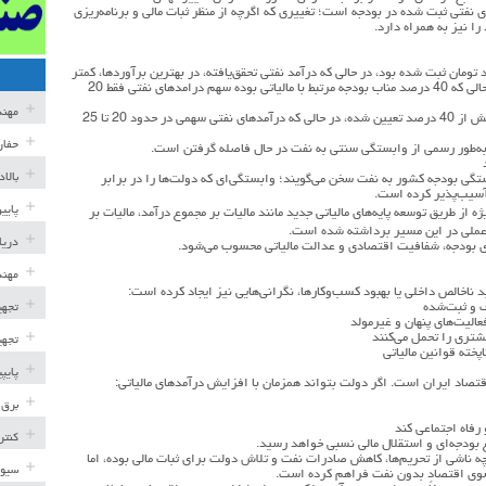
 نفتی ثبت شده در بودجه است؛ تغییری که اگرچه از منظر ثبات مالی و برنامه‌ریزی
ا نیز به همراه دارد.
دهای مالیاتی حدود 950 هزار میلیارد تومان ثبت شده بود، در حالی که درآمد نفتی تحقق‌یافته، در بهترین برآوردها، کمتر
از 400 هزار میلیارد تومان بوده است. بر این اساس درحالی که 40 درصد مناب بودجه مرتبط با مالیاتی بوده سهم درامدهای نفتی فقط 20
مهن
در لایحه بودجه 1403 نیز سهم مالیات از منابع عمومی بیش از 40 درصد تعیین شده، در حالی که درآمدهای نفتی سهمی در حدود 20 تا 25
حفار
ه‌طور رسمی از وابستگی سنتی به نفت در حال فاصله گرفتن است.
بالا
ی بودجه کشور به نفت سخن می‌گویند؛ وابستگی‌ای که دولت‌ها را در برابر
آسیب‌پذیر کرده است.
پایی
ه از طریق توسعه پایه‌های مالیاتی جدید مانند مالیات بر مجموع درآمد، مالیات بر
ی عملی در این مسیر برداشته شده است.
دریا
ی بودجه، شفافیت اقتصادی و عدالت مالیاتی محسوب می‌شود.
مهند
ناخالص داخلی یا بهبود کسب‌وکارها، نگرانی‌هایی نیز ایجاد کرده است:
ف و ثبت‌شده
تجهی
عالیت‌های پنهان و غیرمولد
شتری را تحمل می‌کنند
تجهی
پخته قوانین مالیاتی
پایپ
قتصاد ایران است. اگر دولت بتواند همزمان با افزایش درآمدهای مالیاتی:
برق 
رفاه اجتماعی کند
کنتر
غ بودجه‌ای و استقلال مالی نسبی خواهد رسید.
ه ناشی از تحریم‌ها، کاهش صادرات نفت و تلاش دولت برای ثبات مالی بوده، اما
سیوی
سوی اقتصاد بدون نفت فراهم کرده است.