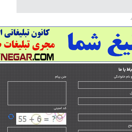
بازرس
HSE
.
ساخ
راه 
سازن
تامی
ماشی
مدیر
ﺎط ﺑﺎ ما
مدی
و ﻧﺎم ﺧﺎﻧﻮادﮔﻰ
متن پیام
مدیر
ل
تأمین
EPC
کد امنیتی
پیمان
اطلا
وع
پروژ