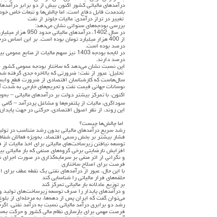
درآمدهای مالیاتی کشور اکنون بیش از دو برابر درآمدهای
بلندمدت قابل دفاع است، اما چالش‌ها و تبعات خاص خود ر
تغییر در تراز درآمدی: مالیات جلوتر از نفت
بررسی بودجه‌های سنواتی نشان می‌دهد:
در سال 1402، درآم
درصد بوده است.
درصد دارند.
این نسبت نشان می‌دهد که ساختار بودجه عمومی کشور ب
تحلیل: عبور از نفت؛ ضرورتی که بالاخره جدی گرفته شد
سال‌هاست که کارشناسان اقتصادی از ضرورت قطع وابستگ
نوسانات جهانی قیمت نفت و تحریم‌های خارجی به شدت 
اکنون، با تمرکز بیشتر دولت بر درآمدهای مالیاتی – به‌ویژ
سوداگری، مالیات از پلتفرم‌ها و مشاغل پردرآمد – گام
این روند، از نظر اصول اقتصادی، حرکتی در جهت پایدار
اما چالش‌ها چیست؟
رشد سریع درآمدهای مالیاتی بدون رشد متناسب در تولید 
فشار بیشتر بر بخش رسمی اقتصاد، به‌ویژه فعالان شفا
توسعه نیافتن زیرساخت‌های مالیاتی برای اخذ مالیات از ف
افزایش نارضایتی برخی گروه‌های صنفی که بار مالیاتی بی
و نگرانی از اثر منفی بر سرمایه‌گذاری در صورت اجرای نا
فرصت برای اصلاح ساختاری
با این حال، عبور از درآمدهای نفتی یک نقطه عطف برای ا
حلقه‌های فرار مالیاتی را شناسایی کند
بر توزیع عادلانه بار مالیاتی تمرکز کند
و درآمدهای پایدار را صرف توسعه زیرساخت‌های تولید و 
می‌توان گفت که ایران پس از دهه‌ها، به مرحله‌ای از بلو
رشد دو برابری درآمد مالیاتی نسبت به درآمد نفتی، اگرچ
فرصت مهمی برای بازسازی نظام مالی کشور و حرکت به‌