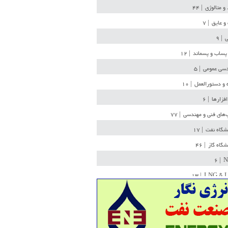
 و متالوژی
| ۴۴
و عایق
| ۷
ی
| ۹
پساب و پسماند
| ۱۲
سی عمومی
| ۵
 و دستورالعمل
| ۱۰
افزارها
| ۶
‌های فنی و مهندسی
| ۷۷
یشگاه نفت
| ۱۷
یشگاه گاز
| ۴۶
| ۶
N
| ۱۳
LNG & 
وله
| ۳۶
ن ذخیره
| ۱۵
شیمی
| ۱۴