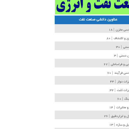
عناوین دانشی صنعت نفت
دسی مخزن
| ۱۸
ی و اکتشاف
| ۸۰
دستی
| ۳۰
ن دستی
| ۳
یی و فراساحلی
| ۶۷
سی فرآیند
| ۷۰
زات دوار
| ۴۴
زات ثابت
| ۳۲
ینگ
| ۶۰
و مخابرات
| ۱۴
ل و ابزاردقیق
| ۲۶
ل و سازه
| ۱۳