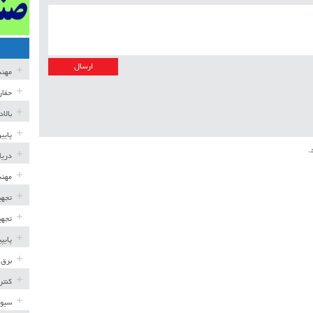
مهن
حفار
بالا
پایی
.
دریا
مهند
تجهی
تجهی
پایپ
برق 
کنتر
سیوی