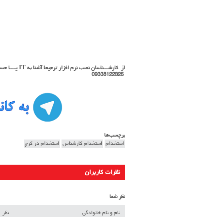
از کارشـــناسان نصب نرم افزار ترجیحا آشنا به IT یــــا حسابـــداری یا رشته های مرتبط جهت فعالیت در کرج دعوت به همکاری می شود.
09338122325
برچسب‌ها
استخدام
استخدام کارشناس
استخدام در کرج
نظرات کاربران
نظر شما
نام و نام خانوادگی
نظر