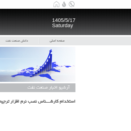
1405/5/17
Saturday
صفحه اصلی
دانش صنعت نفت
آرشیو اخبار صنعت نفت
استخدام کارشـــناس نصب نرم افزار ترجیحا آشنا به IT یــــا حسابـــداری ج