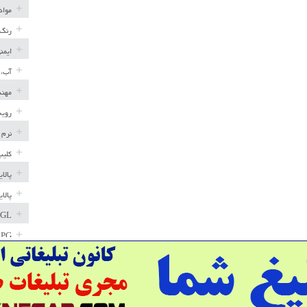
مواد
رنگ 
ایمن
آب، 
مهند
رویه
نرم 
کلیپ
پالا
پالا
GL
LPG
خط ل
مخاز
پترو