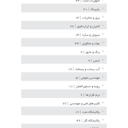
تجهیزات ثابت
| ۳۲
پایپینگ
| ۶۰
برق و مخابرات
| ۱۴
کنترل و ابزاردقیق
| ۲۶
سیویل و سازه
| ۱۳
مواد و متالوژی
| ۴۴
رنگ و عایق
| ۷
ایمنی
| ۹
آب، پساب و پسماند
| ۱۲
مهندسی عمومی
| ۵
رویه و دستورالعمل
| ۱۰
نرم افزارها
| ۶
کلیپ‌های فنی و مهندسی
| ۷۷
پالایشگاه نفت
| ۱۷
پالایشگاه گاز
| ۴۶